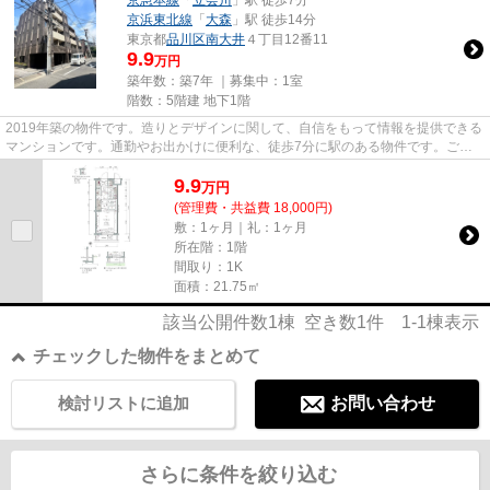
京急本線
「
立会川
」駅 徒歩7分
京浜東北線
「
大森
」駅 徒歩14分
東京都
品川区
南大井
４丁目12番11
9.9
万円
築年数：築7年 ｜募集中：
1室
階数：5階建 地下1階
2019年築の物件です。造りとデザインに関して、自信をもって情報を提供できる
マンションです。通勤やお出かけに便利な、徒歩7分に駅のある物件です。ごみ
をもって歩く距離を少なくした...
9.9
万
円
(管理費・共益費 18,000円)
敷：1ヶ月｜礼：1ヶ月
所在階：1階
間取り：1K
面積：21.75㎡
該当公開件数
1
棟 空き数
1
件
1-1
棟表示
チェックした物件をまとめて
検討リストに追加
お問い合わせ
さらに条件を絞り込む