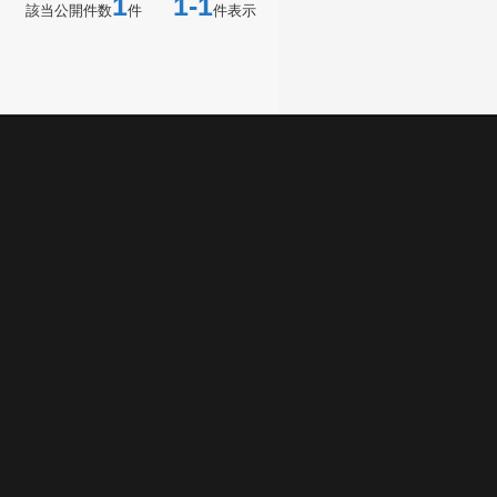
1
1-1
該当公開件数
件
件表示