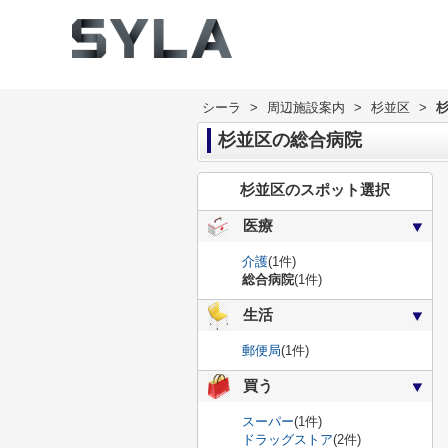
シーラ
>
周辺施設案内
>
杉並区
>
杉並区の総合病院
杉並区のスポット選択
医療
介護
(1件)
総合病院
(1件)
生活
郵便局
(1件)
買う
スーパー
(1件)
ドラッグストア
(2件)