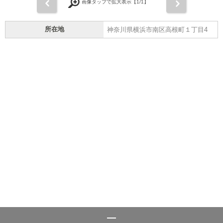
前
次
画像タップで拡大表示【
1
/1】
所在地
神奈川県横浜市南区高根町１丁目4
シーラ
>
周辺施設案内
>
横浜市南区
>
横浜市南区のその他
>
横浜橋通商店街