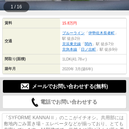
1 / 16
賃料
15.8万円
ブルーライン
「
伊勢佐木長者町
」
駅 徒歩2分
交通
京浜東北線
「
関内
」駅 徒歩7分
京急本線
「
日ノ出町
」駅 徒歩9分
間取り(面積)
1LDK(41.78㎡)
築年月
2020年 3月(築6年)
メールでお問い合わせする(無料)
電話でお問い合わせする
「SYFORME KANNAIⅡ」のここがイチオシ。共用部には
敷地内ごみ置き場・エレベータなどが揃っており、とても