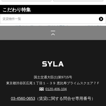
こだわり特集
賃貸物件一覧
シーラ
>
(賃貸)路線・駅から探す
>
横浜市交通局ブルーライン
>
伊勢佐木長者
町駅
>
SYFORME KANNAIⅡ
国土交通大臣(1)第9715号
東京都渋谷区広尾１丁目１－３９ 恵比寿プライムスクエア７Ｆ
0120-406-104
03-4560-0653
（賃貸に関する問合せ専用番号）