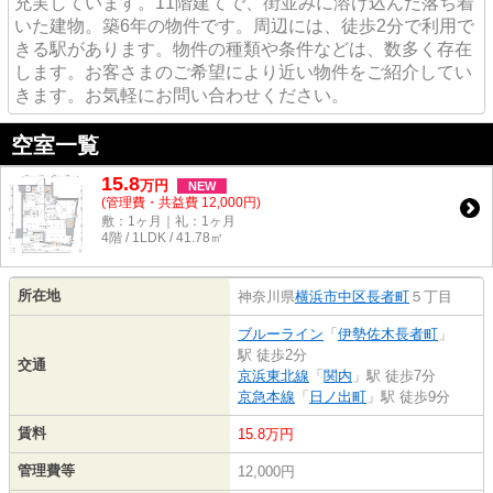
充実しています。11階建てで、街並みに溶け込んだ落ち着
いた建物。築6年の物件です。周辺には、徒歩2分で利用で
きる駅があります。物件の種類や条件などは、数多く存在
します。お客さまのご希望により近い物件をご紹介してい
きます。お気軽にお問い合わせください。
空室一覧
15.8
万
円
NEW
(管理費・共益費 12,000円)
敷：1ヶ月｜礼：1ヶ月
4階 / 1LDK / 41.78㎡
所在地
神奈川県
横浜市中区
長者町
５丁目
ブルーライン
「
伊勢佐木長者町
」
駅 徒歩2分
交通
京浜東北線
「
関内
」駅 徒歩7分
京急本線
「
日ノ出町
」駅 徒歩9分
賃料
15.8万円
管理費等
12,000円