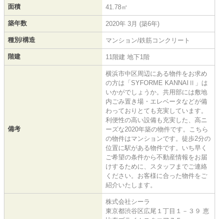
面積
41.78㎡
築年数
2020年 3月 (築6年)
種別/構造
マンション/鉄筋コンクリート
階建
11階建 地下1階
横浜市中区周辺にある物件をお求め
の方は「SYFORME KANNAIⅡ」は
いかがでしょうか。共用部には敷地
内ごみ置き場・エレベータなどが備
わっておりとても充実しています。
利便性の高い設備も充実した、高ニ
備考
ーズな2020年築の物件です。こちら
の物件はマンションです。徒歩2分の
位置に駅がある物件です。いち早く
ご希望の条件から不動産情報をお届
けするために、スタッフまでご連絡
ください。お客様に合った物件をご
紹介いたします。
株式会社シーラ
東京都渋谷区広尾１丁目１－３９ 恵