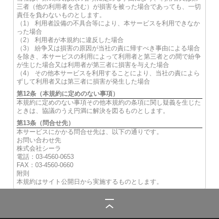
三者（他の利用者を含む）が損害を被った場合であっても、一切
責任を負わないものとします。
（1） 利用者設備の不具合等により、本サービスを利用できなか
った場合
（2） 利用者が本規約に違反した場合
（3） 紛争又は損害の原因が当社の責に帰すべき事由による場合
を除き、本サービスの利用によって利用者と第三者との間で紛争
が生じた場合又は利用者が第三者に損害を与えた場合
（4） その他本サービスを利用することにより、当社の責によら
ずして利用者又は第三者に損害が発生した場合
第12条（本規約に定めのない事項）
本規約に定めのない事項その他本規約の条項に関し疑義を生じた
ときは、協議のうえ円満に解決を図るものとします。
第13条（問合せ先）
本サービスにかかる問合せ先は、以下の通りです。
お問い合わせ先
株式会社シーラ
電話：03-4560-0653
FAX：03-4560-0660
附則
本規約はサイト公開日から実施するものとします。
シーラ
>
利用規約