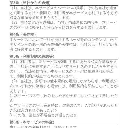
第3条（当社からの通知）
（1） 当社は、本サービスのページへの掲示、その他当社が適当
と判断する方法・範囲で、利用者が本サービスを利用するうえで
必要な事項を通知するものとします。
（2） 前項に定める通知は、当社が当該通知の内容を、本サービ
スのページに掲示した時点から効力を有するものとします。
第4条（著作権）
本サービスにおいて当社が提供するページ等のコンテンツ、画面
デザインその他一切の著作物の著作権は、当社又は当社が定める
者に帰属するものとします。
第5条（利用契約の締結等）
（1） 利用者は、本サービスを利用するにあたり必要な情報を入
力、当社宛に発信することにより本サービスの申し込みをするも
のとし、当該発信情報が本サービスのサーバに格納された時点
で、利用契約が成立するものとします。
（2） 当社は、前項その他本規約の規定にかかわらず、利用者が
次のいずれかに該当する場合には、利用契約を締結しないことが
あります。
1. 本サービスの申し込みをした方が実在しないことが判明したと
き
2. 本サービスの申し込み時に、虚偽の入力、入力誤りがあったと
き又は入力もれがあったとき
3. その他、当社が不適当と判断したとき
第6条（本サービスの料金）
本サービスの利用料金は、無料とします。