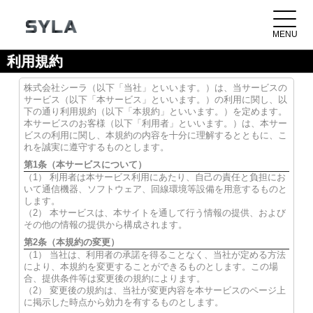
利用規約
株式会社シーラ（以下「当社」といいます。）は、当サービスの
サービス（以下「本サービス」といいます。）の利用に関し、以
下の通り利用規約（以下「本規約」といいます。）を定めます。
本サービスのお客様（以下「利用者」といいます。）は、本サー
ビスの利用に関し、本規約の内容を十分に理解するとともに、こ
れを誠実に遵守するものとします。
第1条（本サービスについて）
（1） 利用者は本サービス利用にあたり、自己の責任と負担にお
いて通信機器、ソフトウェア、回線環境等設備を用意するものと
します。
（2） 本サービスは、本サイトを通して行う情報の提供、および
その他の情報の提供から構成されます。
第2条（本規約の変更）
（1） 当社は、利用者の承諾を得ることなく、当社が定める方法
により、本規約を変更することができるものとします。この場
合、提供条件等は変更後の規約によります。
（2） 変更後の規約は、当社が変更内容を本サービスのページ上
に掲示した時点から効力を有するものとします。