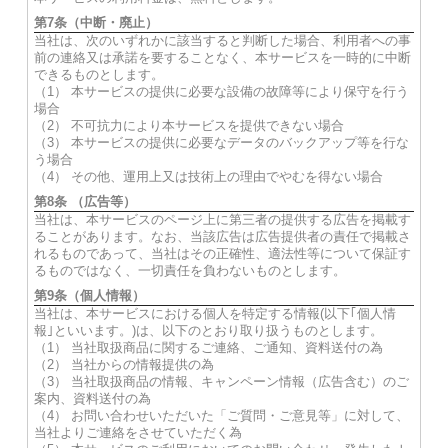
第7条（中断・廃止）
当社は、次のいずれかに該当すると判断した場合、利用者への事
前の連絡又は承諾を要することなく、本サービスを一時的に中断
できるものとします。
（1） 本サービスの提供に必要な設備の故障等により保守を行う
場合
（2） 不可抗力により本サービスを提供できない場合
（3） 本サービスの提供に必要なデータのバックアップ等を行な
う場合
（4） その他、運用上又は技術上の理由でやむを得ない場合
第8条 （広告等）
当社は、本サービスのページ上に第三者の提供する広告を掲載す
ることがあります。なお、当該広告は広告提供者の責任で掲載さ
れるものであって、当社はその正確性、適法性等について保証す
るものではなく、一切責任を負わないものとします。
第9条（個人情報）
当社は、本サービスにおける個人を特定する情報(以下｢個人情
報｣といいます。)は、以下のとおり取り扱うものとします。
（1） 当社取扱商品に関するご連絡、ご通知、資料送付の為
（2） 当社からの情報提供の為
（3） 当社取扱商品の情報、キャンペーン情報（広告含む）のご
案内、資料送付の為
（4） お問い合わせいただいた「ご質問・ご意見等」に対して、
当社よりご連絡をさせていただく為