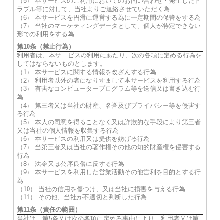
（5） 本サービスのご利用においてのお問い合わせ・発生したト
ラブル等に対して、当社よりご連絡させていただく為
（6） 本サービスを円滑に運営する為に一定期間の保管をする為
（7） 当社のマーケティングデータとして、個人が特定できない
形での利用をする為
第10条（禁止行為）
利用者は、本サービスの利用にあたり、次の各項に定める行為を
してはならないものとします。
（1） 本サービスに関する情報を改ざんする行為
（2） 利用者以外の者になりすまして本サービスを利用する行為
（3） 有害なコンピュータープログラム等を送信又は書き込む行
為
（4） 第三者又は当社の財産、名誉及びプライバシー等を侵害す
る行為
（5） 本人の同意を得ることなく又は詐欺的な手段により第三者
又は当社の個人情報を収集する行為
（6） 本サービスの利用又は提供を妨げる行為
（7） 当第三者又は当社の著作権その他の知的財産権を侵害する
行為
（8） 法令又は公序良俗に反する行為
（9） 本サービスを利用した営業活動その他営利を目的とする行
為
（10） 当社の信用を傷つけ、又は当社に損害を与える行為
（11） その他、当社が不適切と判断した行為
第11条（責任の範囲）
当社は、第5条又は次の各項に定める事由により、利用者又は第