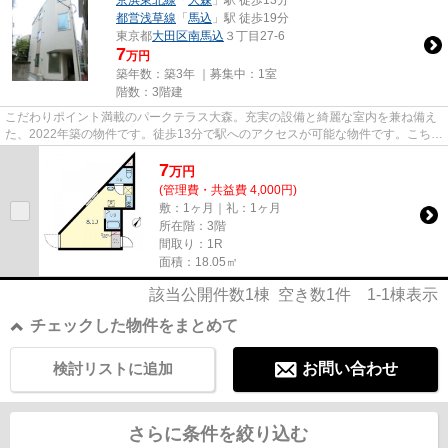
京浜東北線
「
大森
」駅 徒歩13分
都営浅草線
「
馬込
」駅 徒歩19分
東京都
大田区
南馬込
３丁目27-6
7
万円
築年数：築3年 ｜募集中：
1室
階数：3階建
こだわりポイント満載のパークテラス大森。充実の設備と綺麗な室内を兼ね備え
た、2022年築の物件です。徒歩13分で駅へのアクセスが可能な物件です。こちら
の物件では初期費用をカード...
7
万
円
(管理費・共益費 4,000円)
敷：1ヶ月｜礼：1ヶ月
所在階：3階
間取り：1R
面積：18.05㎡
該当公開件数
1
棟 空き数
1
件
1-1
棟表示
チェックした物件をまとめて
検討リストに追加
お問い合わせ
さらに条件を絞り込む