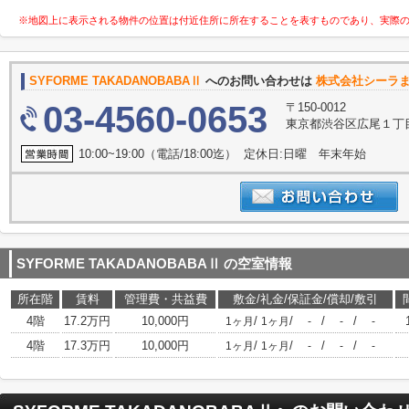
※地図上に表示される物件の位置は付近住所に所在することを表すものであり、実際
SYFORME TAKADANOBABAⅡ
へのお問い合わせは
株式会社シーラ
03-4560-0653
〒150-0012
東京都渋谷区広尾１丁
10:00~19:00（電話/18:00迄） 定休日:日曜 年末年始
SYFORME TAKADANOBABAⅡ
の空室情報
所在階
賃料
管理費・共益費
敷金/礼金/保証金/償却/敷引
4階
17.2万円
10,000円
/
/
/
/
1ヶ月
1ヶ月
-
-
-
4階
17.3万円
10,000円
/
/
/
/
1ヶ月
1ヶ月
-
-
-