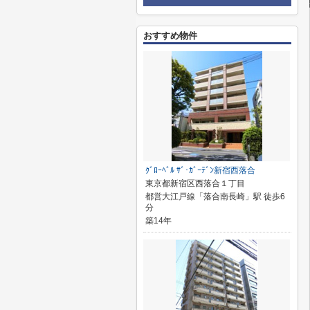
おすすめ物件
ｸﾞﾛｰﾍﾞﾙ ｻﾞ･ｶﾞｰﾃﾞﾝ新宿西落合
東京都新宿区西落合１丁目
都営大江戸線「落合南長崎」駅 徒歩6
分
築14年