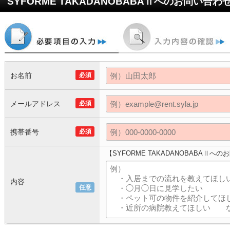
SYFORME TAKADANOBABAⅡ
へのお問い合わ
お名前
必須
メールアドレス
必須
携帯番号
必須
【SYFORME TAKADANOBABAⅡへ
内容
任意