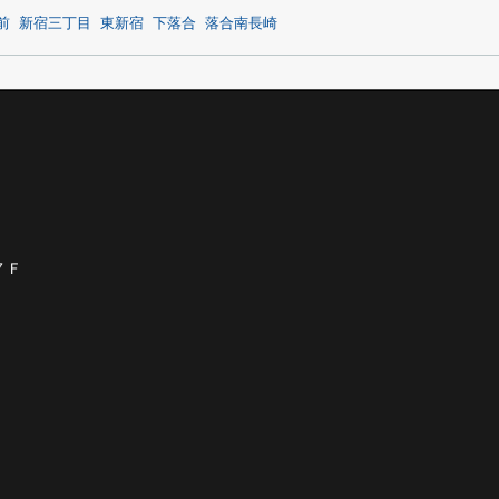
前
新宿三丁目
東新宿
下落合
落合南長崎
７Ｆ