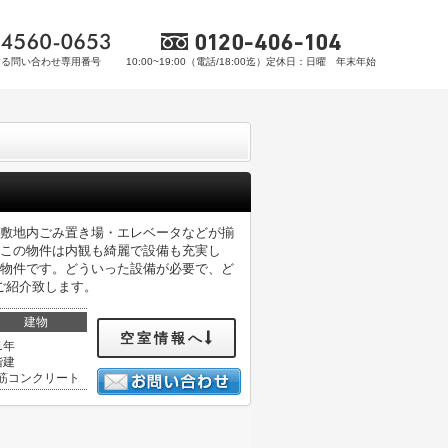
する問い合わせ専用番号
10:00~19:00（電話/18:00迄）定休日：日曜 年末年始
部には敷地内ごみ置き場・エレベータなどが揃
。この物件は内観も綺麗で設備も充実し
の物件です。どういった設備が必要で、ど
ご紹介致します。
建物
空室情報へ
1年
階建
筋コンクリート