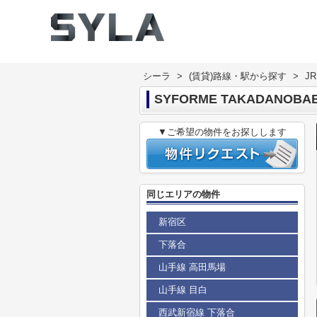
シーラ
>
(賃貸)路線・駅から探す
>
J
SYFORME TAKADANOBA
▼ご希望の物件をお探しします
同じエリアの物件
新宿区
下落合
山手線 高田馬場
山手線 目白
西武新宿線 下落合