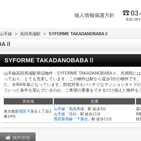
個人情報保護方針
賃貸に関
R山手線
>
高田馬場駅
>
SYFORME TAKADANOBABAⅡ
BAⅡ
SYFORME TAKADANOBABAⅡ
山手線高田馬場駅周辺物件：SYFORME TAKADANOBABAⅡ。共用
っており、とても充実しています。この物件は駅から徒歩3分の物件です
た、令和6年築となっています。防犯対策もバッチリなマンションタイプ
ういった条件を望んでいるのか。ご希望の要素をできるだけ揃えた物件を
所在地
交通
山手線
「
高田馬場
」駅 徒歩3分
築
東京都
新宿区
下落合
１丁目3
山手線
「
目白
」駅 徒歩11分
8
番19号
西武新宿線
「
下落合
」駅 徒歩11分
鉄
物件情報