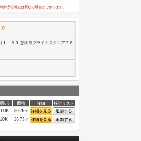
の物件所在地とは異なる場合がございます。
まで
目１－３９ 恵比寿プライムスクエア７Ｆ
間取り
面積
詳細
検討リスト
1LDK
30.75㎡
詳細を見る
追加する
1DK
26.73㎡
詳細を見る
追加する