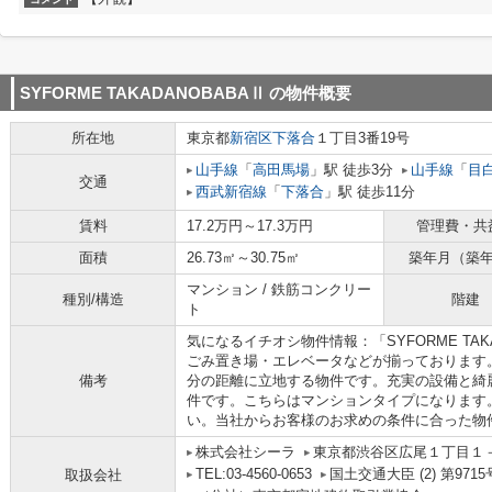
SYFORME TAKADANOBABAⅡ
の物件概要
所在地
東京都
新宿区
下落合
１丁目3番19号
山手線
「
高田馬場
」駅 徒歩3分
山手線
「
目
交通
西武新宿線
「
下落合
」駅 徒歩11分
賃料
17.2万円～17.3万円
管理費・共
面積
26.73㎡～30.75㎡
築年月（築
マンション / 鉄筋コンクリー
種別/構造
階建
ト
気になるイチオシ物件情報：「SYFORME TA
ごみ置き場・エレベータなどが揃っております
備考
分の距離に立地する物件です。充実の設備と綺
件です。こちらはマンションタイプになります
い。当社からお客様のお求めの条件に合った物
株式会社シーラ
東京都渋谷区広尾１丁目１
TEL:03-4560-0653
国土交通大臣 (2) 第9715
取扱会社