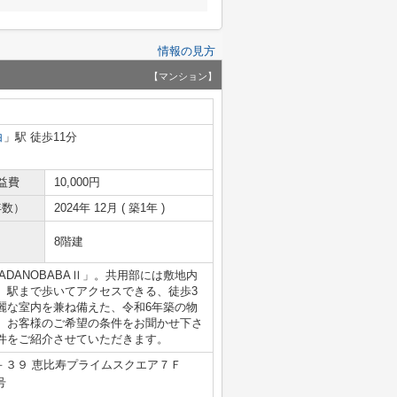
情報の見方
【マンション】
白
」駅 徒歩11分
益費
10,000円
年数）
2024年 12月 ( 築1年 )
8階建
KADANOBABAⅡ」。共用部には敷地内
。駅まで歩いてアクセスできる、徒歩3
麗な室内を兼ね備えた、令和6年築の物
。お客様のご希望の条件をお聞かせ下さ
件をご紹介させていただきます。
－３９ 恵比寿プライムスクエア７Ｆ
号