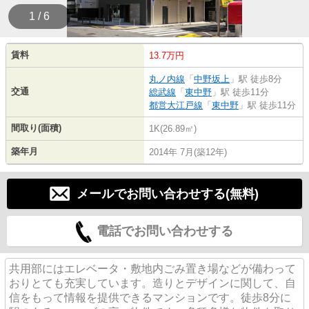
1 / 6
賃料
13.7万円
丸ノ内線
「
中野坂上
」駅 徒歩8分
交通
総武線
「
東中野
」駅 徒歩11分
都営大江戸線
「
東中野
」駅 徒歩11分
間取り(面積)
1K(26.89㎡)
築年月
2014年 7月(築12年)
メールでお問い合わせする(無料)
電話でお問い合わせする
共用部にはエレベータ・敷地内ごみ置き場などが備わって
おりとても充実しています。造りとデザインに関して、自
信をもって情報を提供できるマンションです。徒歩8分に