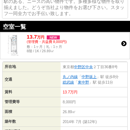
駅のある、ニーズの高い物件です。多種多様な物件を取り
揃えました。どうぞ当社より物件をお選び下さい。スタッ
フ一同全力でお手伝い致します。
空室一覧
13.7
万
円
NEW
(管理費・共益費 8,000円)
敷：1ヶ月｜礼：1ヶ月
8階 / 1K / 26.89㎡
所在地
東京都
中野区
中央
２丁目36番8号
丸ノ内線
「
中野坂上
」駅 徒歩8分
交通
総武線
「
東中野
」駅 徒歩11分
賃料
13.7万円
管理費等
8,000円
面積
26.89㎡
築年数
2014年 7月 (築12年)