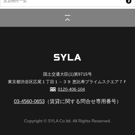
賃貸物件一覧
シーラ
>
(賃貸)路線・駅から探す
>
東京メトロ丸ノ内線
>
中野坂上駅
>
SYFORME NAKANO-SAKAUE
国土交通大臣(1)第9715号
東京都渋谷区広尾１丁目１－３９ 恵比寿プライムスクエア７Ｆ
0120-406-104
03-4560-0653
（賃貸に関する問合せ専用番号）
Copyright © SYLA Co.ltd. All Rights Reserved.