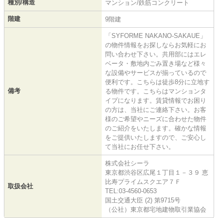
種別/構造
マンション/鉄筋コンクリート
階建
9階建
「SYFORME NAKANO-SAKAUE」
の物件情報をお探しならお気軽にお
問い合わせ下さい。共用部にはエレ
ベータ・敷地内ごみ置き場など様々
な設備やサービスが揃っているので
便利です。こちらは徒歩8分に立地す
備考
る物件です。こちらはマンションタ
イプになります。賃貸情報でお困り
の方は、当社にご連絡下さい。お客
様のご希望やニーズに合わせた物件
のご紹介をいたします。確かな情報
をご提供いたしますので、ご安心し
て当社にお任せ下さい。
株式会社シーラ
東京都渋谷区広尾１丁目１－３９ 恵
比寿プライムスクエア７Ｆ
取扱会社
TEL:03-4560-0653
国土交通大臣 (2) 第9715号
（公社）東京都宅地建物取引業協会