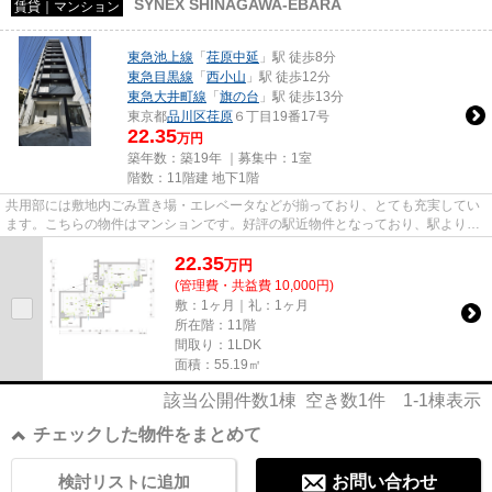
SYNEX SHINAGAWA-EBARA
賃貸｜マンション
東急池上線
「
荏原中延
」駅 徒歩8分
東急目黒線
「
西小山
」駅 徒歩12分
東急大井町線
「
旗の台
」駅 徒歩13分
東京都
品川区
荏原
６丁目19番17号
22.35
万円
築年数：築19年 ｜募集中：
1室
階数：11階建 地下1階
共用部には敷地内ごみ置き場・エレベータなどが揃っており、とても充実してい
ます。こちらの物件はマンションです。好評の駅近物件となっており、駅より徒
歩8分に立地しています。11階...
22.35
万
円
(管理費・共益費 10,000円)
敷：1ヶ月｜礼：1ヶ月
所在階：11階
間取り：1LDK
面積：55.19㎡
該当公開件数
1
棟 空き数
1
件
1-1
棟表示
チェックした物件をまとめて
検討リストに追加
お問い合わせ