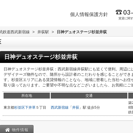
個人情報保護方針
賃貸に関
武鉄道西武新宿線
>
井荻駅
>
日神デュオステージ杉並井荻
荻
日神デュオステージ杉並井荻
日神デュオステージ杉並井荻：西武新宿線井荻駅にも近くて便利。周辺に
デザイナーズ物件なので、随所から設計者のこだわりを感じることができ
す。杉並区エリアにある賃貸情報のことなら、地域に密着した当社へお任
取り扱っております。ご要望や不明な点などございましたら、お気軽にご
所在地
交通
築
東京都
杉並区
下井草
５丁目
西武新宿線
「
井荻
」駅 徒歩5分
8
鉄
物件情報