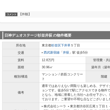
【外観】
コメント
日神デュオステージ杉並井荻
の物件概要
所在地
東京都
杉並区
下井草
５丁目
西武新宿線
「
井荻
」駅 徒歩5分
交通
賃料
12.8万円
管理費・共
面積
30.96㎡
築年月（築
マンション / 鉄筋コンクリー
種別/構造
階建
ト
通常ではありえない間取りも楽しめる、デザイ
ョンです。徒歩5分で駅にアクセスできる物件
備考
となら、地域に密着した当社へお任せ下さい。
ております。ご要望や不明な点などございまし
株式会社シーラ
東京都渋谷区広尾１丁目１