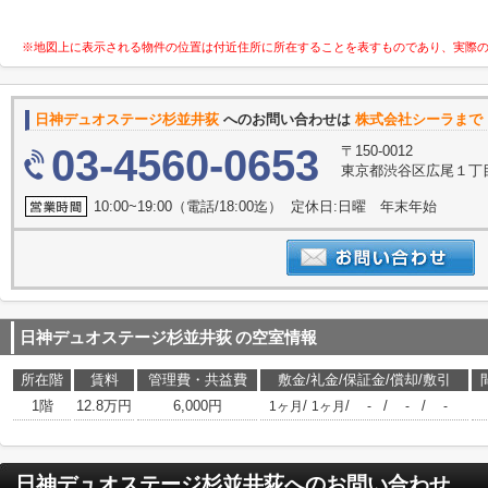
※地図上に表示される物件の位置は付近住所に所在することを表すものであり、実際
日神デュオステージ杉並井荻
へのお問い合わせは
株式会社シーラまで
03-4560-0653
〒150-0012
東京都渋谷区広尾１丁
10:00~19:00（電話/18:00迄） 定休日:日曜 年末年始
日神デュオステージ杉並井荻
の空室情報
所在階
賃料
管理費・共益費
敷金/礼金/保証金/償却/敷引
1階
12.8万円
6,000円
/
/
/
/
1ヶ月
1ヶ月
-
-
-
日神デュオステージ杉並井荻
へのお問い合わせ