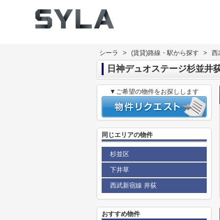
シーラ
>
(賃貸)路線・駅から探す
>
西
日神デュオステージ杉並井
▼ご希望の物件をお探しします
同じエリアの物件
杉並区
下井草
西武新宿線 井荻
おすすめ物件