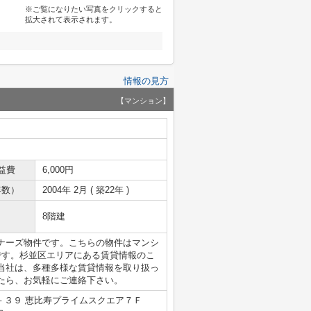
※ご覧になりたい写真をクリックすると
拡大されて表示されます。
情報の見方
【マンション】
益費
6,000円
年数）
2004年 2月 ( 築22年 )
8階建
ナーズ物件です。こちらの物件はマンシ
です。杉並区エリアにある賃貸情報のこ
当社は、多種多様な賃貸情報を取り扱っ
たら、お気軽にご連絡下さい。
－３９ 恵比寿プライムスクエア７Ｆ