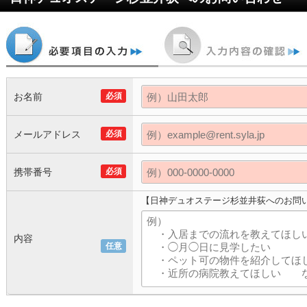
お名前
必須
メールアドレス
必須
携帯番号
必須
【日神デュオステージ杉並井荻へのお問
内容
任意