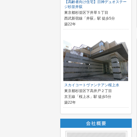
【高齢者向け住宅】日神デュオステー
ジ杉並井荻
東京都杉並区下井草５丁目
西武新宿線「井荻」駅 徒歩5分
築22年
スカイコートヴァンテアン桜上水
東京都杉並区下高井戸２丁目
京王線「桜上水」駅 徒歩5分
築22年