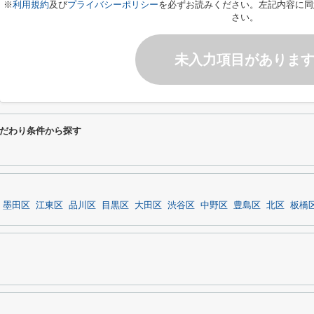
※
利用規約
及び
プライバシーポリシー
を必ずお読みください。左記内容に同
さい。
未入力項目がありま
だわり条件から探す
墨田区
江東区
品川区
目黒区
大田区
渋谷区
中野区
豊島区
北区
板橋