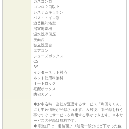
ガスコンロ
コンロ２口以上
システムキッチン
バス・トイレ別
追焚機能浴室
浴室乾燥機
温水洗浄便座
洗面台
独立洗面台
エアコン
シューズボックス
CS
BS
インターネット対応
ネット使用料無料
オートロック
宅配ボックス
防犯カメラ
◆お申込時、当社が運営するサービス「利回りくん」
にも申込情報が登録されます。入居後、本登録を行う
事ですぐにサービスを利用する事ができます。※本サ
ービスの登録は無料です。
◆1階住戸は、道路面より階段一段分ほど下がった位