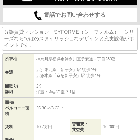
電話でお問い合わせする
分譲賃貸マンション「SYFORME（シーフォルム）」シリ
ーズならではのスタイリッシュなデザインと充実設備がポ
イントです。
所在地
神奈川県
横浜市神奈川区
子安通
２丁目239番
京浜東北線
「
新子安
」駅 徒歩4分
交通
京急本線
「
京急新子安
」駅 徒歩4分
間取り/
2K
詳細
洋室 4.4帖
/
洋室 2.1帖
面積/
バルコニー面
25.36㎡/3.22㎡
積
管理費・
賃料
10.7万円
10,000円
共益費
敷金/