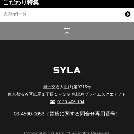
こだわり特集
賃貸物件一覧
シーラ
>
(賃貸)路線・駅から探す
>
JR京浜東北線
>
新子安駅
>
SYFORME
SHINKOYASU
>
706
国土交通大臣(1)第9715号
東京都渋谷区広尾１丁目１－３９ 恵比寿プライムスクエア７Ｆ
0120-406-104
03-4560-0653
（賃貸に関する問合せ専用番号）
Copyright © SYLA Co.ltd. All Rights Reserved.