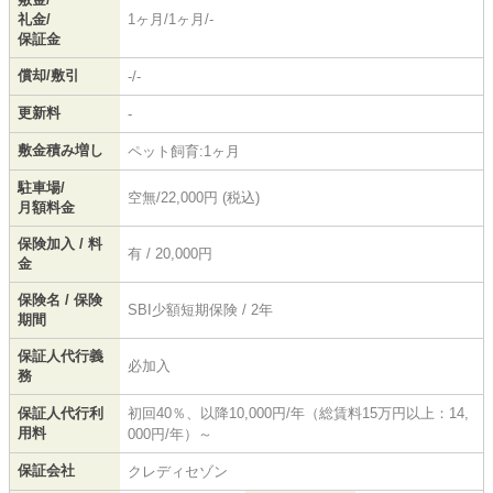
礼金/
1ヶ月/1ヶ月/-
保証金
償却/敷引
-/-
更新料
-
敷金積み増し
ペット飼育:1ヶ月
駐車場/
空無/22,000円 (税込)
月額料金
保険加入 / 料
有 / 20,000円
金
保険名 / 保険
SBI少額短期保険 / 2年
期間
保証人代行義
必加入
務
保証人代行利
初回40％、以降10,000円/年（総賃料15万円以上：14,
用料
000円/年）～
保証会社
クレディセゾン