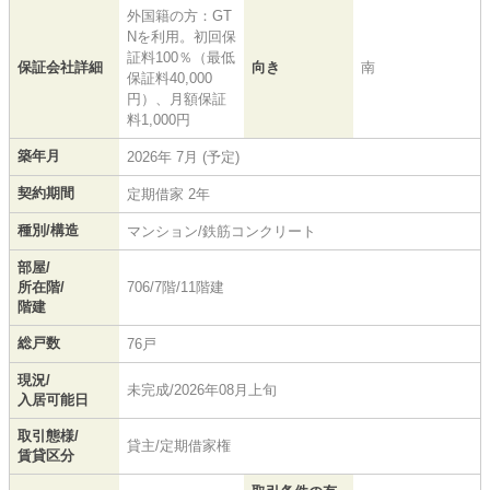
外国籍の方：GT
Nを利用。初回保
証料100％（最低
保証会社詳細
向き
南
保証料40,000
円）、月額保証
料1,000円
築年月
2026年 7月 (予定)
契約期間
定期借家 2年
種別/構造
マンション/鉄筋コンクリート
部屋/
所在階/
706/7階/11階建
階建
総戸数
76戸
現況/
未完成/2026年08月上旬
入居可能日
取引態様/
貸主/定期借家権
賃貸区分