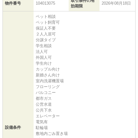
取引条件の有
物件番号
104013075
2026年08月18日
効期限
ペット相談
ペット飼育可
保証人不要
２人入居可
分譲タイプ
学生相談
法人可
外国人可
学生向け
カップル向け
新婚さん向け
室内洗濯機置場
フローリング
バルコニー
都市ガス
公営水道
公共下水
エレベーター
電気有
設備条件
駐輪場
敷地内ごみ置き場