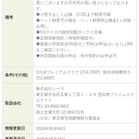
置にございますが天井高が高い造りとなっておりま
す。
◆小型犬もしくは猫 計2匹まで飼育可能
備考
◆ペット飼育可の場合：ペット飼育時は敷金1ヶ月積
み増し。
◆SSサイズの個別宅配ボックス完備
◆定期借家契約（再契約相談可）
◆最新の空室状況/内見のご予約/お申込はいえらぶBB
をご確認ください。
◆内見開始日前の申込：先行契約のみ申込可
SYLAプレミアムクラブ:2万4,200円 室内清掃費用:5
条件(その他)
万2,800円
株式会社シーラ
東京都渋谷区広尾１丁目１－３９ 恵比寿プライムスク
エア７Ｆ
取扱会社
TEL:03-4560-0653
国土交通大臣 (2) 第9715号
（公社）東京都宅地建物取引業協会
情報更新日
2026年08月04日
更新予定日