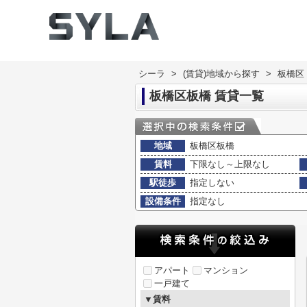
シーラ
>
(賃貸)地域から探す
>
板橋区
板橋区板橋 賃貸一覧
地域
板橋区板橋
賃料
下限なし～上限なし
駅徒歩
指定しない
設備条件
指定なし
アパート
マンション
一戸建て
▼賃料