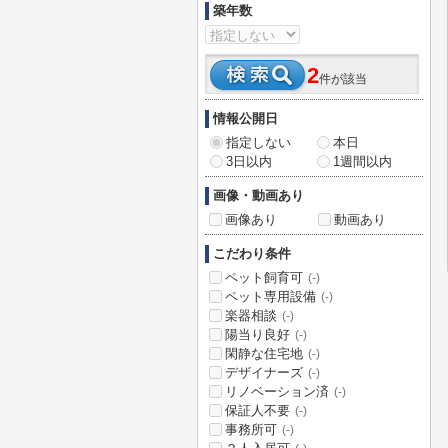
築年数
2
件が該当
情報公開日
指定しない
本日
3日以内
1週間以内
画像・動画あり
画像あり
動画あり
こだわり条件
ペット飼育可
(-)
ペット専用設備
(-)
楽器相談
(-)
陽当り良好
(-)
閑静な住宅地
(-)
デザイナーズ
(-)
リノベーション済
(-)
保証人不要
(-)
事務所可
(-)