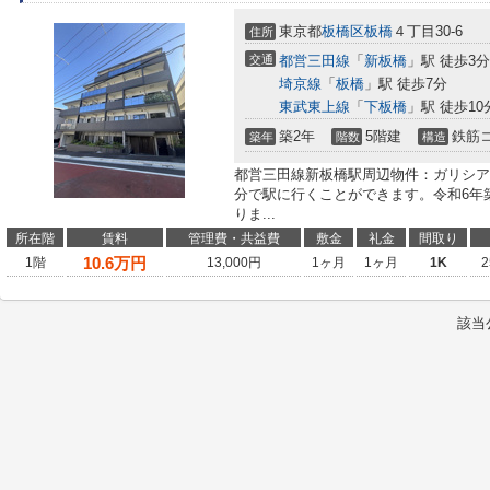
東京都
板橋区
板橋
４丁目30-6
住所
交通
都営三田線
「
新板橋
」駅 徒歩3分
埼京線
「
板橋
」駅 徒歩7分
東武東上線
「
下板橋
」駅 徒歩10
築2年
5階建
鉄筋
築年
階数
構造
都営三田線新板橋駅周辺物件：ガリシア
分で駅に行くことができます。令和6年
りま...
所在階
賃料
管理費・共益費
敷金
礼金
間取り
10.6
万円
1階
13,000円
1ヶ月
1ヶ月
1K
2
該当