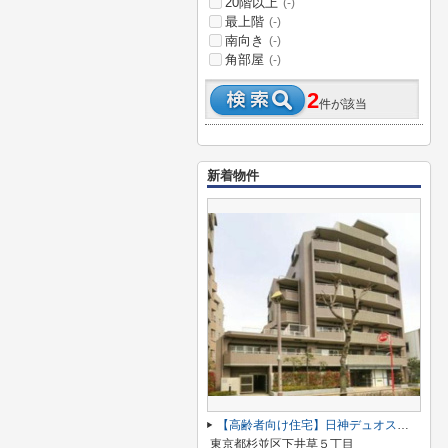
20階以上
(-)
最上階
(-)
南向き
(-)
角部屋
(-)
2
件が該当
新着物件
【高齢者向け住宅】日神デュオステージ杉並井荻
東京都杉並区下井草５丁目