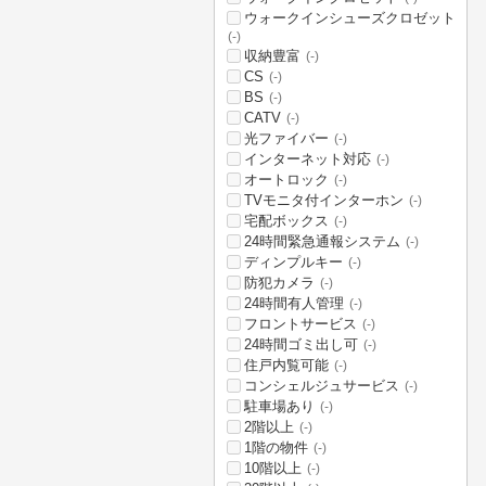
ウォークインシューズクロゼット
(-)
収納豊富
(-)
CS
(-)
BS
(-)
CATV
(-)
光ファイバー
(-)
インターネット対応
(-)
オートロック
(-)
TVモニタ付インターホン
(-)
宅配ボックス
(-)
24時間緊急通報システム
(-)
ディンプルキー
(-)
防犯カメラ
(-)
24時間有人管理
(-)
フロントサービス
(-)
24時間ゴミ出し可
(-)
住戸内覧可能
(-)
コンシェルジュサービス
(-)
駐車場あり
(-)
2階以上
(-)
1階の物件
(-)
10階以上
(-)