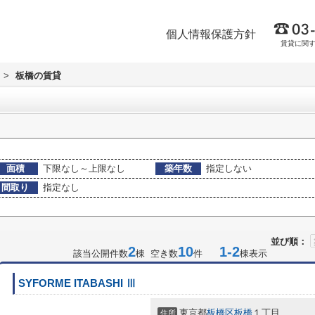
個人情報保護方針
賃貸に関
>
板橋の賃貸
面積
下限なし～上限なし
築年数
指定しない
間取り
指定なし
並び順：
2
10
1-2
該当公開件数
棟 空き数
件
棟表示
SYFORME ITABASHI Ⅲ
東京都
板橋区
板橋
１丁目
住所