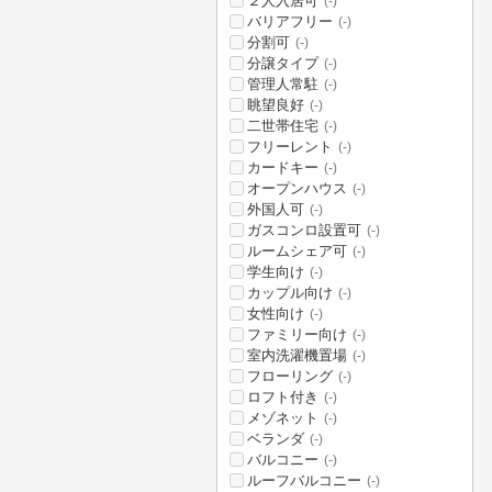
２人入居可
(-)
バリアフリー
(-)
分割可
(-)
分譲タイプ
(-)
管理人常駐
(-)
眺望良好
(-)
二世帯住宅
(-)
フリーレント
(-)
カードキー
(-)
オープンハウス
(-)
外国人可
(-)
ガスコンロ設置可
(-)
ルームシェア可
(-)
学生向け
(-)
カップル向け
(-)
女性向け
(-)
ファミリー向け
(-)
室内洗濯機置場
(-)
フローリング
(-)
ロフト付き
(-)
メゾネット
(-)
ベランダ
(-)
バルコニー
(-)
ルーフバルコニー
(-)