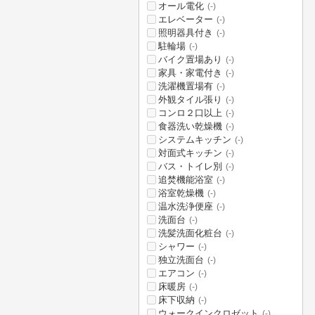
オール電化
(-)
エレベーター
(-)
照明器具付き
(-)
駐輪場
(-)
バイク置場あり
(-)
家具・家電付き
(-)
洗濯機置場有
(-)
外観タイル張り
(-)
コンロ２口以上
(-)
食器洗い乾燥機
(-)
システムキッチン
(-)
対面式キッチン
(-)
バス・トイレ別
(-)
追焚機能浴室
(-)
浴室乾燥機
(-)
温水洗浄便座
(-)
洗面台
(-)
洗髪洗面化粧台
(-)
シャワー
(-)
独立洗面台
(-)
エアコン
(-)
床暖房
(-)
床下収納
(-)
ウォークインクロゼット
(-)