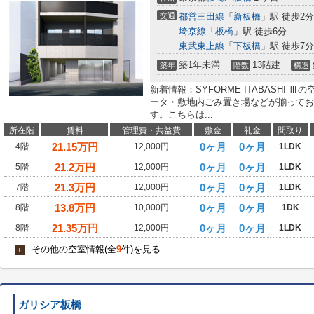
交通
都営三田線
「
新板橋
」駅 徒歩2分
埼京線
「
板橋
」駅 徒歩6分
東武東上線
「
下板橋
」駅 徒歩7分
築1年未満
13階建
築年
階数
構造
新着情報：SYFORME ITABASHI
ータ・敷地内ごみ置き場などが揃ってお
す。こちらは...
所在階
賃料
管理費・共益費
敷金
礼金
間取り
21.15
万円
0ヶ月
0ヶ月
4階
12,000円
1LDK
21.2
万円
0ヶ月
0ヶ月
5階
12,000円
1LDK
21.3
万円
0ヶ月
0ヶ月
7階
12,000円
1LDK
13.8
万円
0ヶ月
0ヶ月
8階
10,000円
1DK
21.35
万円
0ヶ月
0ヶ月
8階
12,000円
1LDK
その他の空室情報(全
9
件)を見る
+
ガリシア板橋