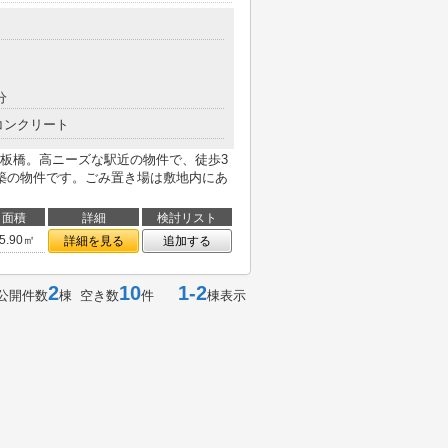
分
コンクリート
板橋。高ニーズな駅近の物件で、徒歩3
築の物件です。ごみ置き場は敷地内にあ
面積
詳細
検討リスト
5.90㎡
詳細を見る
追加する
2
10
1-2
公開件数
棟 空き数
件
棟表示