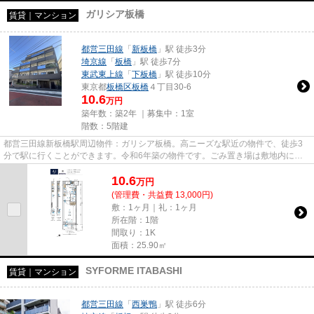
ガリシア板橋
賃貸｜マンション
都営三田線
「
新板橋
」駅 徒歩3分
埼京線
「
板橋
」駅 徒歩7分
東武東上線
「
下板橋
」駅 徒歩10分
東京都
板橋区
板橋
４丁目30-6
10.6
万円
築年数：築2年 ｜募集中：
1室
階数：5階建
都営三田線新板橋駅周辺物件：ガリシア板橋。高ニーズな駅近の物件で、徒歩3
分で駅に行くことができます。令和6年築の物件です。ごみ置き場は敷地内にあ
ります。板橋区の物件情報をお...
10.6
万
円
(管理費・共益費 13,000円)
敷：1ヶ月｜礼：1ヶ月
所在階：1階
間取り：1K
面積：25.90㎡
SYFORME ITABASHI
賃貸｜マンション
都営三田線
「
西巣鴨
」駅 徒歩6分