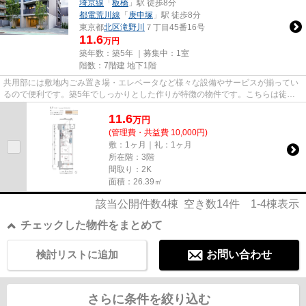
埼京線
「
板橋
」駅 徒歩8分
都電荒川線
「
庚申塚
」駅 徒歩8分
東京都
北区
滝野川
７丁目45番16号
11.6
万円
築年数：築5年 ｜募集中：
1室
階数：7階建 地下1階
共用部には敷地内ごみ置き場・エレベータなど様々な設備やサービスが揃ってい
るので便利です。築5年でしっかりとした作りが特徴の物件です。こちらは徒歩6
分に立地する物件です。こち...
11.6
万
円
(管理費・共益費 10,000円)
敷：1ヶ月｜礼：1ヶ月
所在階：3階
間取り：2K
面積：26.39㎡
該当公開件数
4
棟 空き数
14
件
1-4
棟表示
チェックした物件をまとめて
検討リストに追加
お問い合わせ
さらに条件を絞り込む