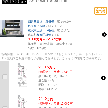
SYFORME ITABASHI Ⅲ
賃貸｜マンション
都営三田線
「
新板橋
」駅 徒歩2分
埼京線
「
板橋
」駅 徒歩6分
東武東上線
「
下板橋
」駅 徒歩7分
東京都
板橋区
板橋
１丁目
13.8
32.74
万円～
万円
築年数：築1年未満 ｜募集中：
9室
階数：13階建
新着情報：SYFORME ITABASHI Ⅲの空室情報ならコチラ。共用部にはエレベー
タ・敷地内ごみ置き場などが揃っております。こちらは13階建ての物件です。こ
ちらはマンションタイプになりま...
21.15
万
円
(管理費・共益費 12,000円)
敷：0ヶ月｜礼：0ヶ月
所在階：4階
間取り：1LDK
面積：41.20㎡
21.2
万
円
(管理費・共益費 12,000円)