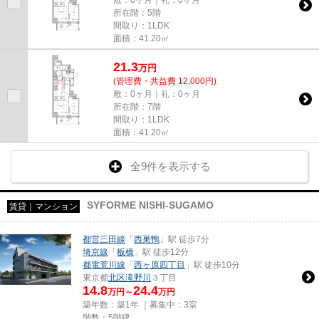
敷：0ヶ月｜礼：0ヶ月
所在階：5階
間取り：1LDK
面積：41.20㎡
21.3
万
円
(管理費・共益費 12,000円)
敷：0ヶ月｜礼：0ヶ月
所在階：7階
間取り：1LDK
面積：41.20㎡
全9件を表示する
SYFORME NISHI-SUGAMO
賃貸｜マンション
都営三田線
「
西巣鴨
」駅 徒歩7分
埼京線
「
板橋
」駅 徒歩12分
都電荒川線
「
西ヶ原四丁目
」駅 徒歩10分
東京都
北区
滝野川
３丁目
14.8
24.4
万円～
万円
築年数：築1年 ｜募集中：
3室
階数：5階建