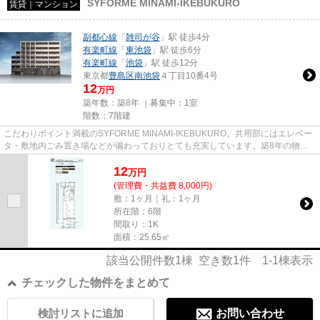
SYFORME MINAMI-IKEBUKURO
賃貸｜マンション
副都心線
「
雑司が谷
」駅 徒歩4分
有楽町線
「
東池袋
」駅 徒歩6分
有楽町線
「
池袋
」駅 徒歩12分
東京都
豊島区
南池袋
４丁目10番4号
12
万円
築年数：築8年 ｜募集中：
1室
階数：7階建
こだわりポイント満載のSYFORME MINAMI-IKEBUKURO。共用部にはエレベー
タ・敷地内ごみ置き場などが備わっておりとても充実しています。築8年の物件
です。周辺には、徒歩4分で利用でき...
12
万
円
(管理費・共益費 8,000円)
敷：1ヶ月｜礼：1ヶ月
所在階：6階
間取り：1K
面積：25.65㎡
該当公開件数
1
棟 空き数
1
件
1-1
棟表示
チェックした物件をまとめて
検討リストに追加
お問い合わせ