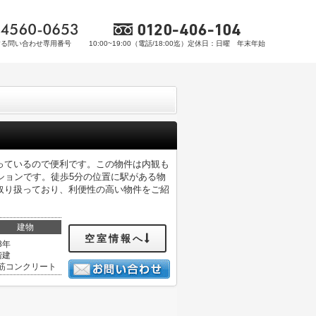
する問い合わせ専用番号
10:00~19:00（電話/18:00迄）定休日：日曜 年末年始
っているので便利です。この物件は内観も
ションです。徒歩5分の位置に駅がある物
取り扱っており、利便性の高い物件をご紹
建物
空室情報へ
8年
階建
筋コンクリート