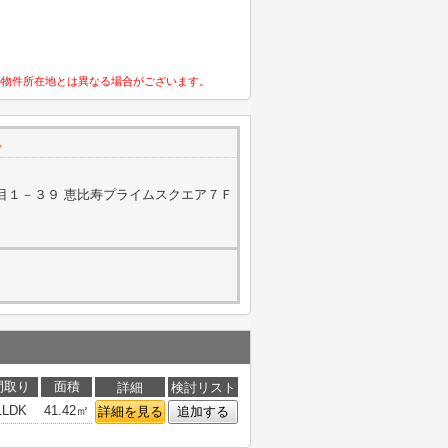
の物件所在地とは異なる場合がございます。
で
目１－３９ 恵比寿プライムスクエア７Ｆ
間取り
面積
詳細
検討リスト
1LDK
41.42㎡
詳細を見る
追加する