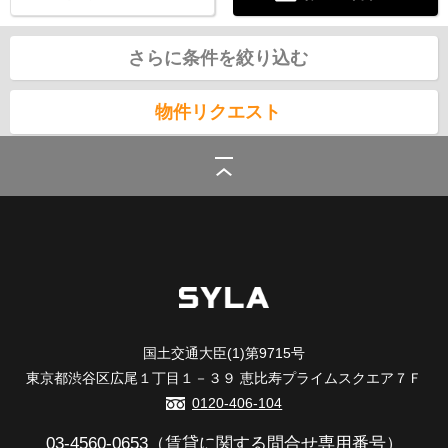
さらに条件を絞り込む
物件リクエスト
シーラ
>
(賃貸)路線・駅から探す
>
東京メトロ日比谷線
>
三ノ輪駅の賃貸
国土交通大臣(1)第9715号
東京都渋谷区広尾１丁目１－３９ 恵比寿プライムスクエア７Ｆ
0120-406-104
03-4560-0653
（賃貸に関する問合せ専用番号）