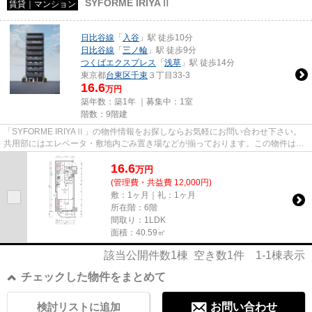
SYFORME IRIYAⅡ
賃貸｜マンション
日比谷線
「
入谷
」駅 徒歩10分
日比谷線
「
三ノ輪
」駅 徒歩9分
つくばエクスプレス
「
浅草
」駅 徒歩14分
東京都
台東区
千束
３丁目33-3
16.6
万円
築年数：築1年 ｜募集中：
1室
階数：9階建
「SYFORME IRIYAⅡ」の物件情報をお探しならお気軽にお問い合わせ下さい。
共用部にはエレベータ・敷地内ごみ置き場などが揃っております。この物件は内
観も綺麗で設備も充実した、令和7...
16.6
万
円
(管理費・共益費 12,000円)
敷：1ヶ月｜礼：1ヶ月
所在階：6階
間取り：1LDK
面積：40.59㎡
該当公開件数
1
棟 空き数
1
件
1-1
棟表示
チェックした物件をまとめて
検討リストに追加
お問い合わせ