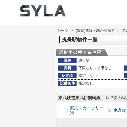
シーラ
>
(賃貸)路線・駅から探す
>
東
曳舟駅物件一覧
沿線
曳舟駅
賃料
下限なし～上限なし
駅徒歩
指定しない
設備条件
指定なし
東武鉄道東武伊勢崎線
駅で絞り込
東京スカイツリー
曳舟
(3)
(4)