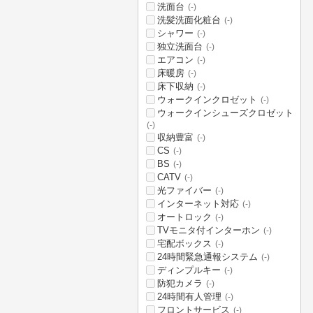
洗面台
(-)
洗髪洗面化粧台
(-)
シャワー
(-)
独立洗面台
(-)
エアコン
(-)
床暖房
(-)
床下収納
(-)
ウォークインクロゼット
(-)
ウォークインシューズクロゼット
(-)
収納豊富
(-)
CS
(-)
BS
(-)
CATV
(-)
光ファイバー
(-)
インターネット対応
(-)
オートロック
(-)
TVモニタ付インターホン
(-)
宅配ボックス
(-)
24時間緊急通報システム
(-)
ディンプルキー
(-)
防犯カメラ
(-)
24時間有人管理
(-)
フロントサービス
(-)