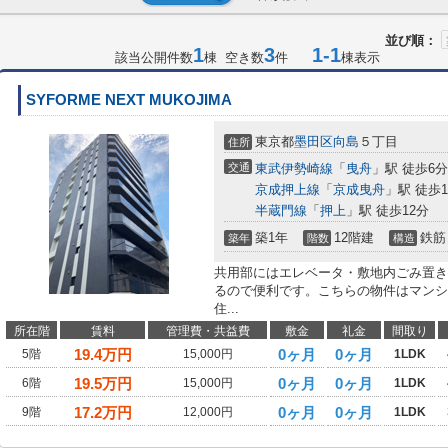
並び順：
1
3
1-1
該当公開件数
棟 空き数
件
棟表示
SYFORME NEXT MUKOJIMA
東京都
墨田区
向島
５丁目
住所
交通
東武伊勢崎線
「
曳舟
」駅 徒歩6分
京成押上線
「
京成曳舟
」駅 徒歩1
半蔵門線
「
押上
」駅 徒歩12分
築1年
12階建
鉄筋
築年
階数
構造
共用部にはエレベータ・敷地内ごみ置き
るので便利です。こちらの物件はマンシ
住...
所在階
賃料
管理費・共益費
敷金
礼金
間取り
19.4
万円
0ヶ月
0ヶ月
5階
15,000円
1LDK
19.5
万円
0ヶ月
0ヶ月
6階
15,000円
1LDK
17.2
万円
0ヶ月
0ヶ月
9階
12,000円
1LDK