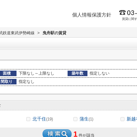
個人情報保護方針
賃貸に関
武鉄道東武伊勢崎線
>
曳舟駅の賃貸
面積
下限なし～上限なし
築年数
指定しない
間取り
指定なし
む
北千住
蒲生
新越
(19)
(1)
1
件が該当