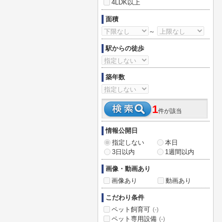
4LDK以上
面積
～
駅からの徒歩
築年数
1
件が該当
情報公開日
指定しない
本日
3日以内
1週間以内
画像・動画あり
画像あり
動画あり
こだわり条件
ペット飼育可
(-)
ペット専用設備
(-)