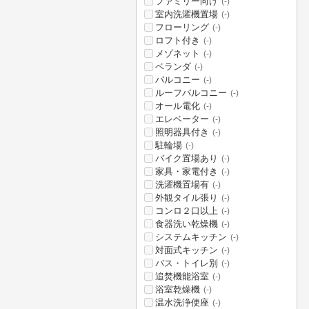
ファミリー向け
(-)
室内洗濯機置場
(-)
フローリング
(-)
ロフト付き
(-)
メゾネット
(-)
ベランダ
(-)
バルコニー
(-)
ルーフバルコニー
(-)
オール電化
(-)
エレベーター
(-)
照明器具付き
(-)
駐輪場
(-)
バイク置場あり
(-)
家具・家電付き
(-)
洗濯機置場有
(-)
外観タイル張り
(-)
コンロ２口以上
(-)
食器洗い乾燥機
(-)
システムキッチン
(-)
対面式キッチン
(-)
バス・トイレ別
(-)
追焚機能浴室
(-)
浴室乾燥機
(-)
温水洗浄便座
(-)