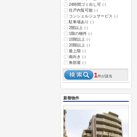
24時間ゴミ出し可
(-)
住戸内覧可能
(-)
コンシェルジュサービス
(-)
駐車場あり
(-)
2階以上
(-)
1階の物件
(-)
10階以上
(-)
20階以上
(-)
最上階
(-)
南向き
(-)
角部屋
(-)
1
件が該当
新着物件