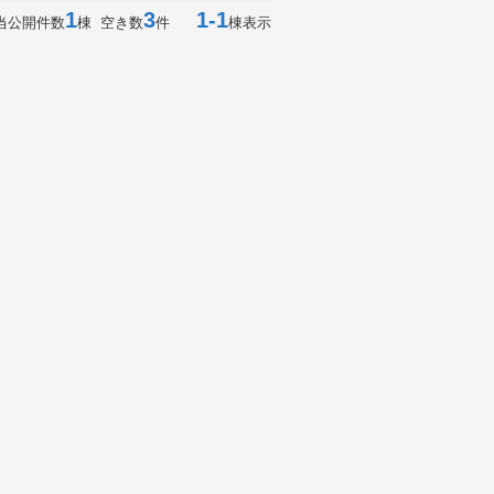
1
3
1-1
当公開件数
棟 空き数
件
棟表示