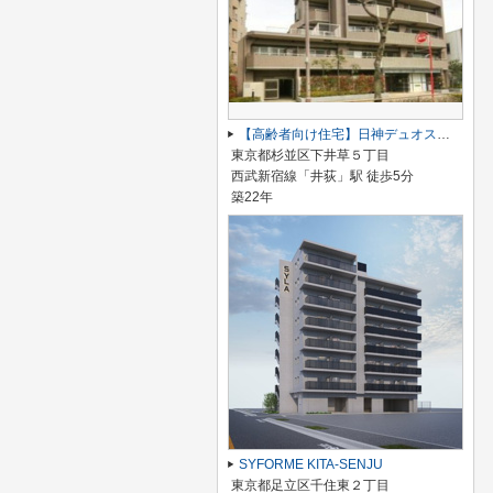
【高齢者向け住宅】日神デュオステージ杉並井荻
東京都杉並区下井草５丁目
西武新宿線「井荻」駅 徒歩5分
築22年
SYFORME KITA-SENJU
東京都足立区千住東２丁目