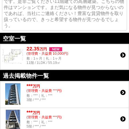
です。是非ご覧ください11階建ての高層建築。こちらの物
件はマンションです。まだ気になる物件が見つからないの
であれば、当社にご連絡ください！豊富な賃貸物件を取り
扱っているので、きっと希望する物件が見つかるでしょ
う。
空室一覧
22.35
万
円
NEW
(管理費・共益費 10,000円)
敷：1ヶ月｜礼：1ヶ月
11階 / 1LDK / 55.19㎡
過去掲載物件一覧
***
万円
(管理費・共益費 ***円)
敷：***｜礼：***
3階 / *** / ***
***
万円
(管理費・共益費 ***円)
敷：***｜礼：***
5階 / *** / ***