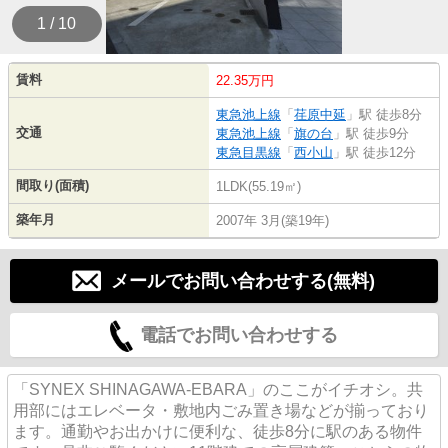
1 / 10
賃料
22.35万円
東急池上線
「
荏原中延
」駅 徒歩8分
交通
東急池上線
「
旗の台
」駅 徒歩9分
東急目黒線
「
西小山
」駅 徒歩12分
間取り(面積)
1LDK(55.19㎡)
築年月
2007年 3月(築19年)
メールでお問い合わせする(無料)
電話でお問い合わせする
「SYNEX SHINAGAWA-EBARA」のここがイチオシ。共
用部にはエレベータ・敷地内ごみ置き場などが揃っており
ます。通勤やお出かけに便利な、徒歩8分に駅のある物件