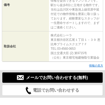
情報を提供できるマンションです。
備考
駅から徒歩8分に立地する物件です。
当社は品川区や東急池上線荏原中延
付近での物件情報を豊富に取り扱っ
ております。経験豊富なスタッフが
一生懸命サポートしますので、まず
はご連絡ください。
株式会社シーラ
東京都渋谷区広尾１丁目１－３９ 恵
比寿プライムスクエア７Ｆ
取扱会社
TEL:03-4560-0653
国土交通大臣 (2) 第9715号
（公社）東京都宅地建物取引業協会
情報の見方
メールでお問い合わせする(無料)
電話でお問い合わせする