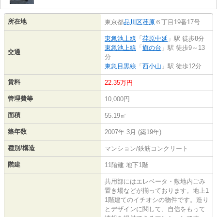
所在地
東京都
品川区
荏原
６丁目19番17号
東急池上線
「
荏原中延
」駅 徒歩8分
東急池上線
「
旗の台
」駅 徒歩9～13
交通
分
東急目黒線
「
西小山
」駅 徒歩12分
賃料
22.35万円
管理費等
10,000円
面積
55.19㎡
築年数
2007年 3月 (築19年)
種別/構造
マンション/鉄筋コンクリート
階建
11階建 地下1階
共用部にはエレベータ・敷地内ごみ
置き場などが揃っております。地上1
1階建てのイチオシの物件です。造り
とデザインに関して、自信をもって