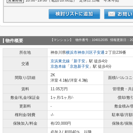
10:00~19:00（電話/18:00迄） 定休日:日曜 年末年始
【マンション】
物件番号：104012035
情報更新日：20
物件概要
所在地
神奈川県
横浜市神奈川区
子安通
２丁目239番
京浜東北線
「
新子安
」駅 徒歩4分
交通
京急本線
「
京急新子安
」駅 徒歩4分
2K
間取り/詳細
面積/バルコ
洋室 4.1帖
/
洋室 4.3帖
賃料
11.05万円
管理費・共
敷金/礼金/保証金
1ヶ月/1ヶ月/-
償却/敷
更新料
-
敷金積み
権利金/雑費
-/-
駐車場/月額
保険加入/料金
有/20,000円
保険名/保険
必加入/
初回40％、以降