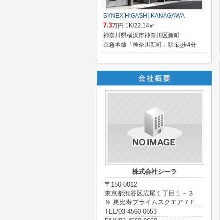
SYNEX HIGASHI-KANAGAWA
7.3
万円 1K/22.14㎡
神奈川県横浜市神奈川区新町
京急本線「神奈川新町」駅 徒歩4分
株式会社シーラ
〒150-0012
東京都渋谷区広尾１丁目１－３
９ 恵比寿プライムスクエア７Ｆ
TEL/03-4560-0653