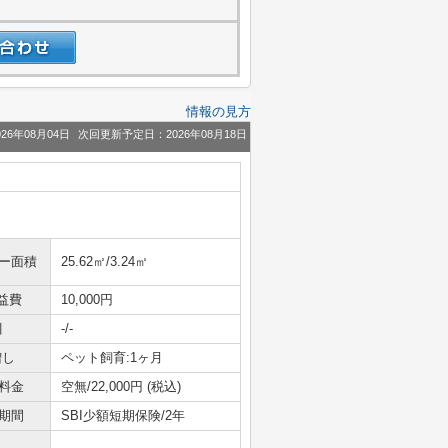
情報の見方
26年08月04日
次回更新予定日：2026年08月18日
ニー面積
25.62㎡/3.24㎡
益費
10,000円
引
-/-
増し
ペット飼育:1ヶ月
料金
空無/22,000円 (税込)
期間
SBI少額短期保険/2年