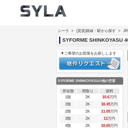
シーラ
>
(賃貸)路線・駅から探す
>
J
SYFORME SHINKOYASU 4
▼ご希望のお部屋をお探しします
SYFORME SHINKOYASU
の他の空室
所在階
間取り
賃料
1階
2K
10.6
万円
2階
2K
10.45
万円
2階
2K
11.05
万円
3階
2K
11
万円
4階
2K
10.65
万円