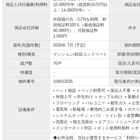
保証人代行義務/利用料
10,000円/年（総賃料15万円以
保証会
上：14,000円/年）～
外国籍の方：GTNを利用。初
回保証料100％（最低保証料
保証会社詳細
向き
40,000円）、月額保証料
1,000円
築年月(築年数)
2026年 7月 (予定)
契約期
種別/構造
マンション/鉄筋コンクリート
部屋/所在階
総戸数
76戸
現況/入居可
特優賃
-
取引態様/賃
物件番号
104012035
取引条件の有
ペット相談
ペット飼育可
保証人不要
２
外国人可
学生向け
カップル向け
新婚さ
フローリング
バルコニー
都市ガス
公営
電気有
駐輪場
敷地内ごみ置き場
ガスコ
設備条件
システムキッチン
バス・トイレ別
追焚機
洗面台
独立洗面台
エアコン
シューズボ
インターネット対応
ネット使用料無料
オ
◆お申込時、当社が運営するサービス「利回り