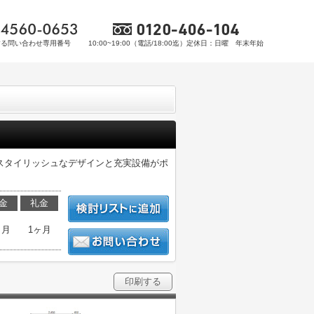
する問い合わせ専用番号
10:00~19:00（電話/18:00迄）定休日：日曜 年末年始
のスタイリッシュなデザインと充実設備がポ
金
礼金
ヶ月
1ヶ月
印刷する