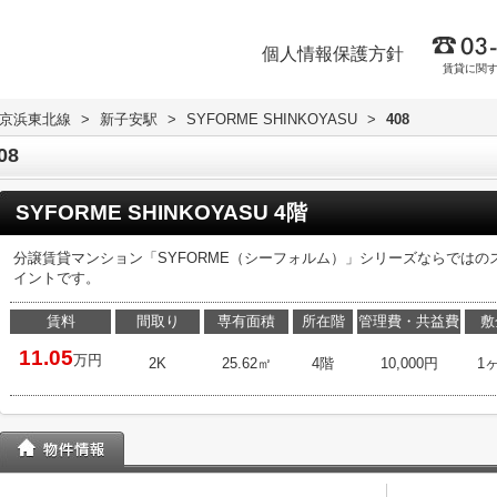
個人情報保護方針
賃貸に関
R京浜東北線
>
新子安駅
>
SYFORME SHINKOYASU
>
408
08
SYFORME SHINKOYASU 4階
分譲賃貸マンション「SYFORME（シーフォルム）」シリーズならでは
イントです。
賃料
間取り
専有面積
所在階
管理費・共益費
敷
11.05
万円
2K
25.62㎡
4階
10,000円
1