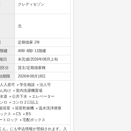
社
クレディセゾン
北
間
定期借家 2年
/階建
408/ 4階/ 11階建
能日
未完成/2026年08月上旬
貸区分
貸主/定期借家権
効期限
2026年08月18日
人入居可
学生相談
法人可
ん向け
室内洗濯機置場
水道
公共下水
エレベーター
ンロ
コンロ２口以上
能浴室
浴室乾燥機
温水洗浄便座
ックス
CS
BS
ートロック
宅配ボックス
くん」にも申込情報が登録されます。入