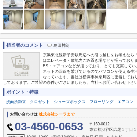
担当者のコメント
島田哲朗
京浜東北線新子安駅周辺への引っ越しをお考えなら「SYF
はエレベータ・敷地内ごみ置き場などが揃っており
BS・エアコンなどが揃っており、とても充実してい
ネットの回線を繋げているのでパソコンが使える生活
なっています。当社は横浜市神奈川区に密着してお
しております。ご希望の条件がございましたら、当社へお問い合わせ下さ
ポイント・特徴
洗面所独立
クロゼット
シューズボックス
フローリング
エアコン
お問い合わせは
株式会社シーラまで
03-4560-0653
〒150-0012
東京都渋谷区広尾１丁目１