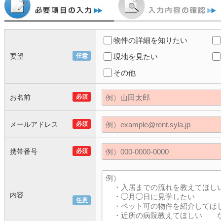
物件の詳細を知りたい
要望
任意
現地を見たい
その他
お名前
必須
メールアドレス
必須
携帯番号
必須
内容
任意