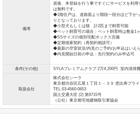
居後、本登録を行う事ですぐにサービスを利用
は無料です。
◆1階住戸は、道路面より階段一段分ほど下が
りとなっております。
◆小型犬もしくは猫 計2匹まで飼育可能
備考
◆ペット飼育可の場合：ペット飼育時は敷金1
◆SSサイズの個別宅配ボックス完備
◆定期借家契約（再契約相談可）
◆最新の空室状況/内見のご予約/お申込はいえ
◆内見開始日前の申込：先行契約のみ申込可
条件(その他)
SYLAプレミアムクラブ:2万4,200円 室内清掃費用
株式会社シーラ
東京都渋谷区広尾１丁目１－３９ 恵比寿プラ
取扱会社
TEL:03-4560-0653
国土交通大臣 (2) 第9715号
（公社）東京都宅地建物取引業協会