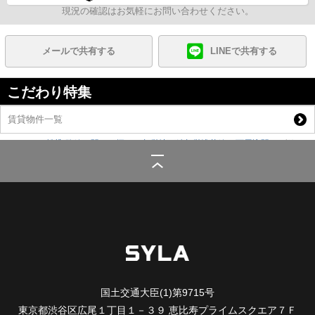
現況の確認はお気軽にお問い合わせください。
メールで共有する
LINEで共有する
こだわり特集
賃貸物件一覧
シーラ
>
(賃貸)路線・駅から探す
>
都営地下鉄都営浅草線
>
西馬込駅
>
ガリシ
ア西馬込
国土交通大臣(1)第9715号
東京都渋谷区広尾１丁目１－３９ 恵比寿プライムスクエア７Ｆ