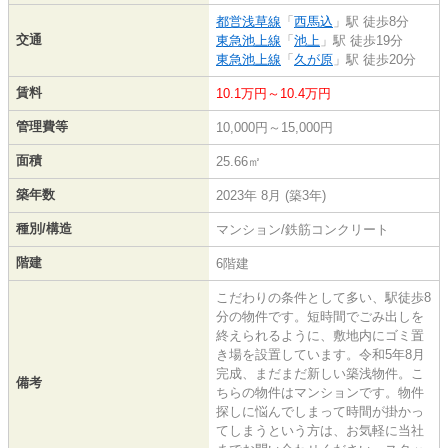
都営浅草線
「
西馬込
」駅 徒歩8分
交通
東急池上線
「
池上
」駅 徒歩19分
東急池上線
「
久が原
」駅 徒歩20分
賃料
10.1万円～10.4万円
管理費等
10,000円～15,000円
面積
25.66㎡
築年数
2023年 8月 (築3年)
種別/構造
マンション/鉄筋コンクリート
階建
6階建
こだわりの条件として多い、駅徒歩8
分の物件です。短時間でごみ出しを
終えられるように、敷地内にゴミ置
き場を設置しています。令和5年8月
完成、まだまだ新しい築浅物件。こ
備考
ちらの物件はマンションです。物件
探しに悩んでしまって時間が掛かっ
てしまうという方は、お気軽に当社