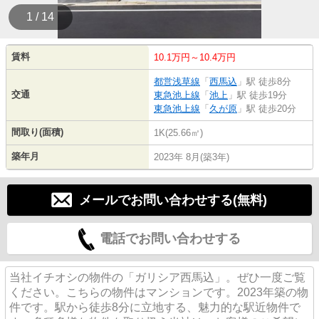
1 / 14
賃料
10.1万円～10.4万円
都営浅草線
「
西馬込
」駅 徒歩8分
交通
東急池上線
「
池上
」駅 徒歩19分
東急池上線
「
久が原
」駅 徒歩20分
間取り(面積)
1K(25.66㎡)
築年月
2023年 8月(築3年)
メールでお問い合わせする(無料)
電話でお問い合わせする
当社イチオシの物件の「ガリシア西馬込」。ぜひ一度ご覧
ください。こちらの物件はマンションです。2023年築の物
件です。駅から徒歩8分に立地する、魅力的な駅近物件で