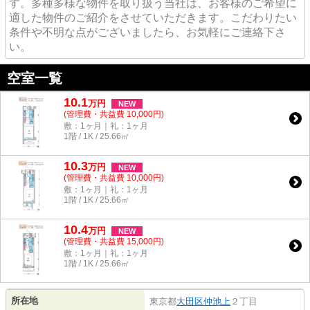
す。多種多様な物件を取り扱う当社は、お客様のご希望に
適した物件のご紹介をさせていただきます。こだわりたい
条件や不明な点がございましたら、お気軽にご連絡下さ
い。
空室一覧
10.1
万
円
NEW
(管理費・共益費 10,000円)
敷：1ヶ月｜礼：1ヶ月
1階 / 1K / 25.66㎡
10.3
万
円
NEW
(管理費・共益費 10,000円)
敷：1ヶ月｜礼：1ヶ月
1階 / 1K / 25.66㎡
10.4
万
円
NEW
(管理費・共益費 15,000円)
敷：1ヶ月｜礼：1ヶ月
1階 / 1K / 25.66㎡
所在地
東京都
大田区
仲池上
２丁目