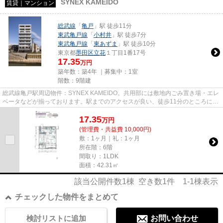
SYNEX KAMEIDO
賃貸｜マンション
総武線
「
亀戸
」駅 徒歩11分
東武亀戸線
「
小村井
」駅 徒歩7分
東武亀戸線
「
東あずま
」駅 徒歩10分
東京都
墨田区
立花
１丁目1番17号
17.35
万円
築年数：築4年 ｜募集中：
1室
階数：9階建
総武線亀戸駅周辺物件：SYNEX KAMEIDO。共用部には敷地内ごみ置き場・エレ
ベータなどが揃っております。駅までのアクセスが良い、徒歩11分のところに位
置する物件です。防犯対策もバッ...
17.35
万
円
(管理費・共益費 10,000円)
敷：1ヶ月｜礼：1ヶ月
所在階：6階
間取り：1LDK
面積：42.31㎡
該当公開件数
1
棟 空き数
1
件
1-1
棟表示
チェックした物件をまとめて
検討リストに追加
お問い合わせ