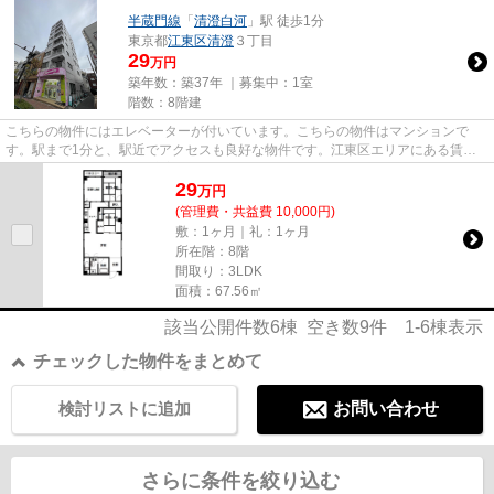
半蔵門線
「
清澄白河
」駅 徒歩1分
東京都
江東区
清澄
３丁目
29
万円
築年数：築37年 ｜募集中：
1室
階数：8階建
こちらの物件にはエレベーターが付いています。こちらの物件はマンションで
す。駅まで1分と、駅近でアクセスも良好な物件です。江東区エリアにある賃貸
情報のことなら、地域に密着した...
29
万
円
(管理費・共益費 10,000円)
敷：1ヶ月｜礼：1ヶ月
所在階：8階
間取り：3LDK
面積：67.56㎡
該当公開件数
6
棟 空き数
9
件
1-6
棟表示
チェックした物件をまとめて
検討リストに追加
お問い合わせ
さらに条件を絞り込む