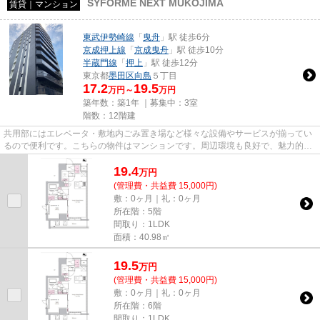
SYFORME NEXT MUKOJIMA
賃貸｜マンション
東武伊勢崎線
「
曳舟
」駅 徒歩6分
京成押上線
「
京成曳舟
」駅 徒歩10分
半蔵門線
「
押上
」駅 徒歩12分
東京都
墨田区
向島
５丁目
17.2
19.5
万円～
万円
築年数：築1年 ｜募集中：
3室
階数：12階建
共用部にはエレベータ・敷地内ごみ置き場など様々な設備やサービスが揃ってい
るので便利です。こちらの物件はマンションです。周辺環境も良好で、魅力的な
住環境のある、令和6年築の物...
19.4
万
円
(管理費・共益費 15,000円)
敷：0ヶ月｜礼：0ヶ月
所在階：5階
間取り：1LDK
面積：40.98㎡
19.5
万
円
(管理費・共益費 15,000円)
敷：0ヶ月｜礼：0ヶ月
所在階：6階
間取り：1LDK