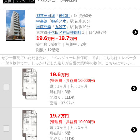
ベルジューレ神保町
賃貸｜マンション
都営三田線
「
神保町
」駅 徒歩3分
中央線
「
御茶ノ水
」駅 徒歩10分
半蔵門線
「
九段下
」駅 徒歩10分
東京都
千代田区
神田神保町
１丁目40番7号
19.6
19.7
万円～
万円
築年数：築9年 ｜募集中：
2室
階数：12階建
ぜひ一度見ていただきたい、「ベルジューレ神保町」です。こちらはエレベータ
ー付き物件です。しっかりとした造りが自慢の築8年の物件。こちらはマンショ
ンタイプになります。できるだ...
19.6
万
円
(管理費・共益費 10,000円)
敷：1ヶ月｜礼：1ヶ月
所在階：3階
間取り：1LDK
面積：37.97㎡
19.7
万
円
(管理費・共益費 10,000円)
敷：1ヶ月｜礼：1ヶ月
所在階：5階
間取り：1LDK