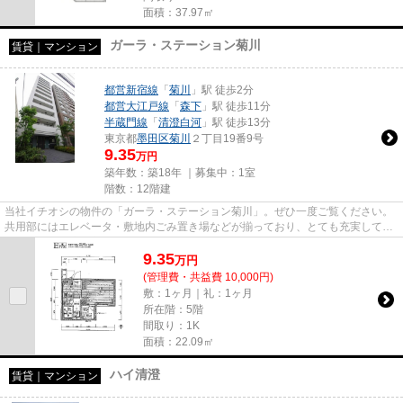
面積：37.97㎡
ガーラ・ステーション菊川
賃貸｜マンション
都営新宿線
「
菊川
」駅 徒歩2分
都営大江戸線
「
森下
」駅 徒歩11分
半蔵門線
「
清澄白河
」駅 徒歩13分
東京都
墨田区
菊川
２丁目19番9号
9.35
万円
築年数：築18年 ｜募集中：
1室
階数：12階建
当社イチオシの物件の「ガーラ・ステーション菊川」。ぜひ一度ご覧ください。
共用部にはエレベータ・敷地内ごみ置き場などが揃っており、とても充実してい
ます。周辺環境の良い12階建...
9.35
万
円
(管理費・共益費 10,000円)
敷：1ヶ月｜礼：1ヶ月
所在階：5階
間取り：1K
面積：22.09㎡
ハイ清澄
賃貸｜マンション