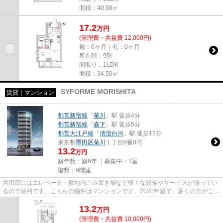
面積：40.98㎡
17.2
万
円
(管理費・共益費 12,000円)
敷：0ヶ月｜礼：0ヶ月
所在階：9階
間取り：1LDK
面積：34.50㎡
SYFORME MORISHITA
賃貸｜マンション
都営新宿線
「
菊川
」駅 徒歩4分
都営新宿線
「
森下
」駅 徒歩5分
都営大江戸線
「
清澄白河
」駅 徒歩12分
東京都
墨田区
菊川
１丁目8番8号
13.2
万円
築年数：築6年 ｜募集中：
1室
階数：9階建
共用部にはエレベータ・敷地内ごみ置き場など様々な設備やサービスが揃ってい
るので便利です。こちらの物件はマンションです。2020年築で、多くの方がご満
足の物件はこちらです。徒歩4...
13.2
万
円
(管理費・共益費 10,000円)