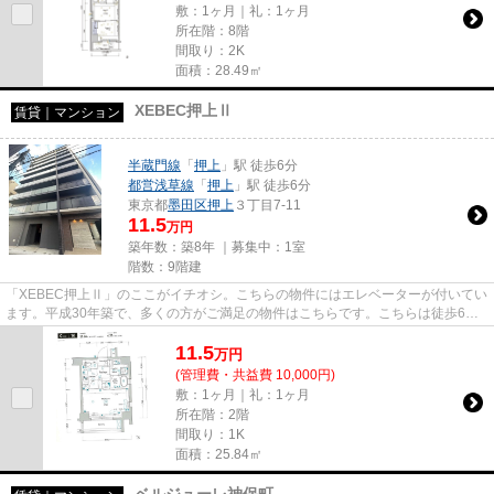
敷：1ヶ月｜礼：1ヶ月
所在階：8階
間取り：2K
面積：28.49㎡
XEBEC押上Ⅱ
賃貸｜マンション
半蔵門線
「
押上
」駅 徒歩6分
都営浅草線
「
押上
」駅 徒歩6分
東京都
墨田区
押上
３丁目7-11
11.5
万円
築年数：築8年 ｜募集中：
1室
階数：9階建
「XEBEC押上Ⅱ」のここがイチオシ。こちらの物件にはエレベーターが付いてい
ます。平成30年築で、多くの方がご満足の物件はこちらです。こちらは徒歩6分
に立地する物件です。当社スタッ...
11.5
万
円
(管理費・共益費 10,000円)
敷：1ヶ月｜礼：1ヶ月
所在階：2階
間取り：1K
面積：25.84㎡