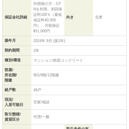
外国籍の方：GT
Nを利用。初回保
証料100％（最低
保証会社詳細
向き
北東
保証料40,000
円）、月額保証
料1,000円
築年月
2024年 9月 (築1年)
契約期間
2年
種別/構造
マンション/鉄筋コンクリート
部屋/
所在階/
901/9階/12階建
階建
総戸数
49戸
現況/
空家/相談
入居可能日
取引態様/
代理/一般
賃貸区分
取引条件の有