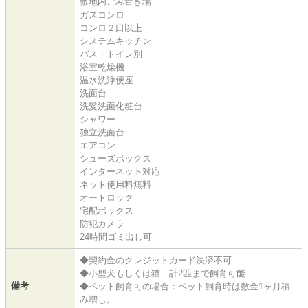
敷地内ごみ置き場
ガスコンロ
コンロ２口以上
システムキッチン
バス・トイレ別
浴室乾燥機
温水洗浄便座
洗面台
洗髪洗面化粧台
シャワー
独立洗面台
エアコン
シューズボックス
インターネット対応
ネット使用料無料
オートロック
宅配ボックス
防犯カメラ
24時間ゴミ出し可
◆契約金のクレジットカード決済不可
◆小型犬もしくは猫 計2匹まで飼育可能
備考
◆ペット飼育可の場合：ペット飼育時は敷金1ヶ月積
み増し。