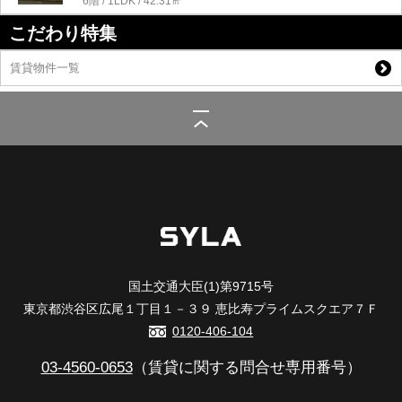
6階 / 1LDK / 42.31㎡
こだわり特集
賃貸物件一覧
シーラ
>
(賃貸)路線・駅から探す
>
東武鉄道東武伊勢崎線
>
曳舟駅
>
SYFORME NEXT MUKOJIMA
>
901
国土交通大臣(1)第9715号
東京都渋谷区広尾１丁目１－３９ 恵比寿プライムスクエア７Ｆ
0120-406-104
03-4560-0653
（賃貸に関する問合せ専用番号）