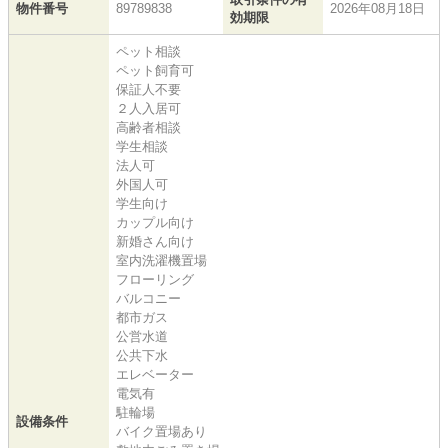
物件番号
89789838
2026年08月18日
効期限
ペット相談
ペット飼育可
保証人不要
２人入居可
高齢者相談
学生相談
法人可
外国人可
学生向け
カップル向け
新婚さん向け
室内洗濯機置場
フローリング
バルコニー
都市ガス
公営水道
公共下水
エレベーター
電気有
駐輪場
設備条件
バイク置場あり