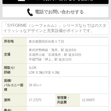
電話でお問い合わせする
「SYFORME（シーフォルム）」シリーズならではのスタ
イリッシュなデザインと充実設備がポイントです。
所在地
東京都
墨田区
向島
５丁目
東武伊勢崎線
「
曳舟
」駅 徒歩6分
交通
京成押上線
「
京成曳舟
」駅 徒歩10分
半蔵門線
「
押上
」駅 徒歩12分
間取り/
1LDK
詳細
LDK 8.3帖
/
洋室 4.2帖
面積/
バルコニー面
34.50㎡/-
積
管理費・
賃料
17.2万円
12,000円
共益費
敷金/