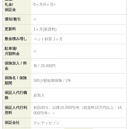
礼金/
0ヶ月/0ヶ月/-
保証金
償却/敷引
-/-
更新料
1ヶ月(新賃料)
敷金積み増し
ペット飼育:1ヶ月
駐車場/
-/-
月額料金
保険加入 / 料
有 / 20,000円
金
保険名 / 保険
SBI少額短期保険 / 2年
期間
保証人代行義
必加入
務
保証人代行利
初回40％、以降10,000円/年（総賃料15万円以上：14,
用料
000円/年）～
保証会社
クレディセゾン