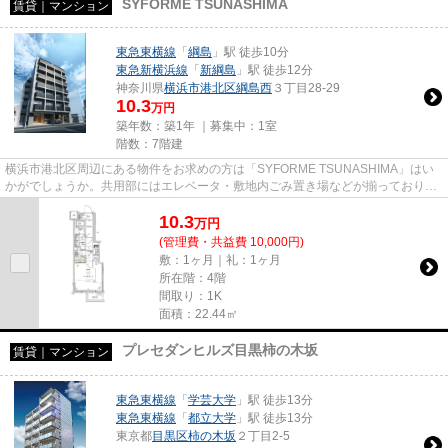
SYFORME TSUNASHIMA
賃貸｜マンション
東急東横線
「
綱島
」駅 徒歩10分
東急新横浜線
「
新綱島
」駅 徒歩12分
神奈川県
横浜市港北区
綱島西
３丁目28-29
10.3
万円
築年数：築1年 ｜募集中：
1室
階数：7階建
横浜市港北区周辺にある物件をお求めの方は「SYFORME TSUNASHIMA」はい
かがでしょうか。共用部にはエレベータ・敷地内ごみ置き場などが揃っておりま
す。こちらはマンションタイプにな...
10.3
万
円
(管理費・共益費 10,000円)
敷：1ヶ月｜礼：1ヶ月
所在階：4階
間取り：1K
面積：22.44㎡
プレセダンヒルズ目黒柿の木坂
賃貸｜マンション
東急東横線
「
学芸大学
」駅 徒歩13分
東急東横線
「
都立大学
」駅 徒歩13分
東京都
目黒区
柿の木坂
２丁目2-5