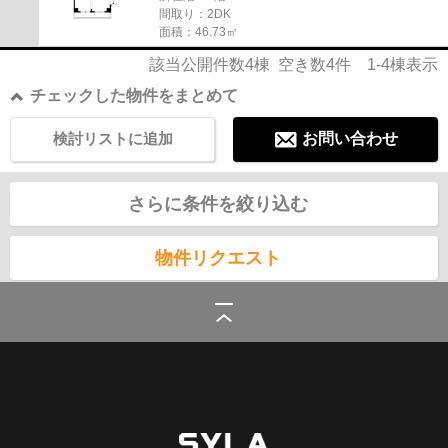
間取り：2DK
面積：46.73㎡
該当公開件数
4
棟 空き数
4
件
1-4
棟表示
チェックした物件をまとめて
検討リストに追加
お問い合わせ
さらに条件を絞り込む
物件リクエスト
シーラ
>
(賃貸)路線・駅から探す
>
東急電鉄東急東横線の賃貸