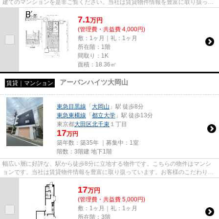
建てのマンションを是非ご覧ください。当社は賃貸物件情報を豊富に取り扱って
います。お客様のこだわりに合...
7.1
万
円
(管理費・共益費 4,000円)
敷：1ヶ月｜礼：1ヶ月
所在階：1階
間取り：1K
面積：18.36㎡
アーバンハイツ大岡山
賃貸｜マンション
東急目黒線
「
大岡山
」駅 徒歩8分
東急東横線
「
都立大学
」駅 徒歩13分
東京都
大田区
北千束
１丁目
17
万円
築年数：築35年 ｜募集中：
1室
階数：3階建 地下1階
幅広い層に好評な、駅から徒歩8分に立地する物件です。こちらの物件はマンシ
ョンです。当社は賃貸物件情報を豊富に取り扱っています。お客様のこだわりに
合わせた物件をご紹介させてい...
17
万
円
(管理費・共益費 5,000円)
敷：1ヶ月｜礼：1ヶ月
所在階：3階