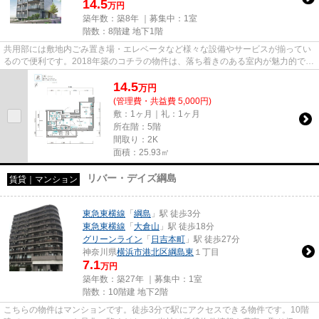
14.5
万円
築年数：築8年 ｜募集中：
1室
階数：8階建 地下1階
共用部には敷地内ごみ置き場・エレベータなど様々な設備やサービスが揃ってい
るので便利です。2018年築のコチラの物件は、落ち着きのある室内が魅力的で
す。こちらの物件はマンション...
14.5
万
円
(管理費・共益費 5,000円)
敷：1ヶ月｜礼：1ヶ月
所在階：5階
間取り：2K
面積：25.93㎡
リバー・デイズ綱島
賃貸｜マンション
東急東横線
「
綱島
」駅 徒歩3分
東急東横線
「
大倉山
」駅 徒歩18分
グリーンライン
「
日吉本町
」駅 徒歩27分
神奈川県
横浜市港北区
綱島東
１丁目
7.1
万円
築年数：築27年 ｜募集中：
1室
階数：10階建 地下2階
こちらの物件はマンションです。徒歩3分で駅にアクセスできる物件です。10階