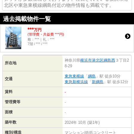
北区や東急東横線綱島付近の物件情報も満載です。
過去掲載物件一覧
***
万円
(管理費・共益費 ***円)
敷：***｜礼：***
7階 / *** / ***
神奈川県
横浜市港北区
綱島西
３丁目2
所在地
8-29
東急東横線
「
綱島
」駅 徒歩10分
交通
東急新横浜線
「
新綱島
」駅 徒歩12分
賃料
-
管理費等
-
面積
-
築年数
2024年 10月 (築1年)
種別/構造
マンション/鉄筋コンクリート