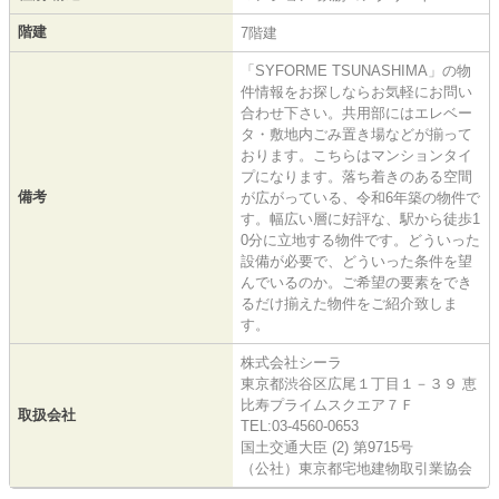
階建
7階建
「SYFORME TSUNASHIMA」の物
件情報をお探しならお気軽にお問い
合わせ下さい。共用部にはエレベー
タ・敷地内ごみ置き場などが揃って
おります。こちらはマンションタイ
プになります。落ち着きのある空間
備考
が広がっている、令和6年築の物件で
す。幅広い層に好評な、駅から徒歩1
0分に立地する物件です。どういった
設備が必要で、どういった条件を望
んでいるのか。ご希望の要素をでき
るだけ揃えた物件をご紹介致しま
す。
株式会社シーラ
東京都渋谷区広尾１丁目１－３９ 恵
比寿プライムスクエア７Ｆ
取扱会社
TEL:03-4560-0653
国土交通大臣 (2) 第9715号
（公社）東京都宅地建物取引業協会