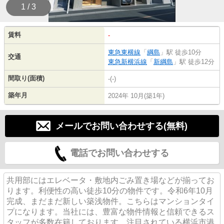
1 / 3
賃料
-
東急東横線
「
綱島
」駅 徒歩10分
交通
東急新横浜線
「
新綱島
」駅 徒歩12分
間取り(面積)
-(-)
築年月
2024年 10月(築1年)
メールでお問い合わせする(無料)
電話でお問い合わせする
共用部にはエレベータ・敷地内ごみ置き場などが揃ってお
ります。利便性の高い徒歩10分の物件です。令和6年10月
完成、まだまだ新しい築浅物件。こちらはマンションタイ
プになります。当社には、豊富な物件情報と信頼できるス
タッフが多数在籍しております。注目されている横浜市港