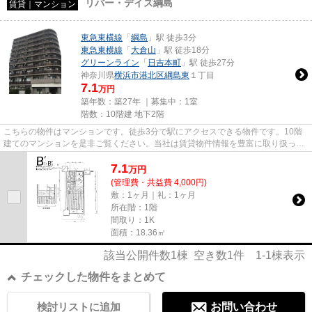
リバー・デイズ綱島
賃貸｜マンション
東急東横線
「
綱島
」駅 徒歩3分
東急東横線
「
大倉山
」駅 徒歩18分
グリーンライン
「
日吉本町
」駅 徒歩27分
神奈川県
横浜市港北区
綱島東
１丁目
7.1
万円
築年数：築27年 ｜募集中：
1室
階数：10階建 地下2階
こちらの物件はマンションです。徒歩3分で駅にアクセスできる物件です。10階
建てのマンションを是非ご覧ください。当社は賃貸物件情報を豊富に取り扱って
います。お客様のこだわりに合...
7.1
万
円
(管理費・共益費 4,000円)
敷：1ヶ月｜礼：1ヶ月
所在階：1階
間取り：1K
面積：18.36㎡
該当公開件数
1
棟 空き数
1
件
1-1
棟表示
チェックした物件をまとめて
検討リストに追加
お問い合わせ