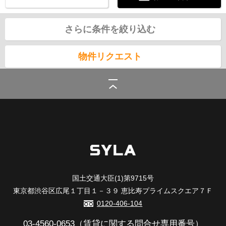
さらに条件を絞り込む
物件リクエスト
シーラ
>
(賃貸)路線・駅から探す
>
東急電鉄東急東横線
>
綱島駅の賃貸
国土交通大臣(1)第9715号
東京都渋谷区広尾１丁目１－３９ 恵比寿プライムスクエア７Ｆ
0120-406-104
03-4560-0653
（賃貸に関する問合せ専用番号）