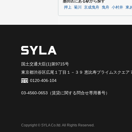
墨田区にある駅から探す
押上
菊川
京成曳舟
曳舟
小村井
東
国土交通大臣(1)第9715号
東京都渋谷区広尾１丁目１－３９ 恵比寿プライムスクエア
0120-406-104
03-4560-0653
（賃貸に関する問合せ専用番号）
Copyright © SYLA Co.ltd. All Rights Reserved.