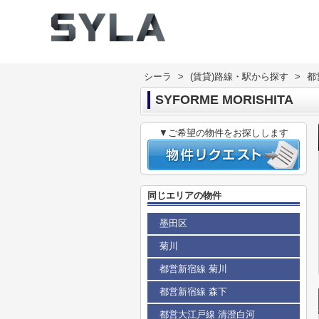
シーラ
>
(賃貸)路線・駅から探す
>
都
SYFORME MORISHITA
▼ご希望の物件をお探しします
同じエリアの物件
墨田区
菊川
都営新宿線 菊川
都営新宿線 森下
都営大江戸線 清澄白河