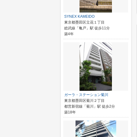
SYNEX KAMEIDO
東京都墨田区立花１丁目
総武線「亀戸」駅 徒歩11分
築4年
ガーラ・ステーション菊川
東京都墨田区菊川２丁目
都営新宿線「菊川」駅 徒歩2分
築18年