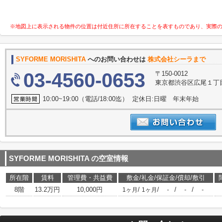
※地図上に表示される物件の位置は付近住所に所在することを表すものであり、実際
SYFORME MORISHITA
へのお問い合わせは
株式会社シーラまで
03-4560-0653
〒150-0012
東京都渋谷区広尾１丁
10:00~19:00（電話/18:00迄） 定休日:日曜 年末年始
SYFORME MORISHITA
の空室情報
所在階
賃料
管理費・共益費
敷金/礼金/保証金/償却/敷引
8階
13.2万円
10,000円
/
/
/
/
1ヶ月
1ヶ月
-
-
-