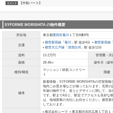
【外観パース】
コメント
SYFORME MORISHITA
の物件概要
所在地
東京都
墨田区
菊川
１丁目8番8号
都営新宿線
「
菊川
」駅 徒歩4分
都営新宿線
交通
都営大江戸線
「
清澄白河
」駅 徒歩12分
賃料
13.2万円
管理費・共
面積
28.49㎡
築年月（築
マンション / 鉄筋コンクリー
種別/構造
階建
ト
新着情報：SYFORME MORISHITAの空
地内ごみ置き場などが揃っております。充実の
年築の物件です。造りとデザインに関して、自
備考
です。駅まで4分と、駅近でアクセスも良好な
は、地域密着の当社にお任せください。都営新
しております。
株式会社シーラ
東京都渋谷区広尾１丁目１