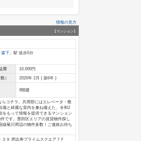
情報の見方
【マンション】
「
森下
」駅 徒歩5分
益費
10,000円
年数）
2020年 2月 ( 築6年 )
9階建
室情報ならコチラ。共用部にはエレベータ・敷
設備と綺麗な室内を兼ね備えた、令和2
信をもって情報を提供できるマンション
物件です。墨田区エリアの賃貸物件探し
宿線菊川周辺の物件多数！ご連絡お待ち
－３９ 恵比寿プライムスクエア７Ｆ