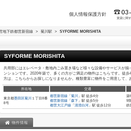
個人情報保護方針
賃貸に関
営地下鉄都営新宿線
>
菊川駅
>
SYFORME MORISHITA
SYFORME MORISHITA
共用部にはエレベータ・敷地内ごみ置き場など様々な設備やサービスが揃
ンションです。2020年築で、多くの方がご満足の物件はこちらです。徒歩
方は、こちらからお探しになりませんか。種類豊富に物件をご用意して、
所在地
交通
都営新宿線
「
菊川
」駅 徒歩4分
築
東京都
墨田区
菊川
１丁目8番
都営新宿線
「
森下
」駅 徒歩5分
9
8号
都営大江戸線
「
清澄白河
」駅 徒歩12分
鉄
物件情報