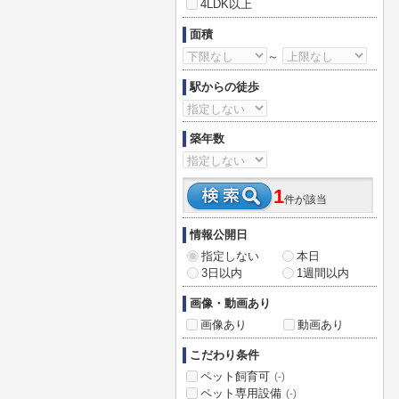
4LDK以上
面積
～
駅からの徒歩
築年数
1
件が該当
情報公開日
指定しない
本日
3日以内
1週間以内
画像・動画あり
画像あり
動画あり
こだわり条件
ペット飼育可
(-)
ペット専用設備
(-)