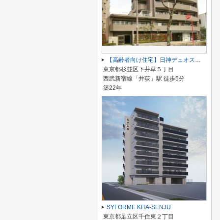
【高齢者向け住宅】日神デュオステージ杉並井荻
東京都杉並区下井草５丁目
西武新宿線「井荻」駅 徒歩5分
築22年
SYFORME KITA-SENJU
東京都足立区千住東２丁目