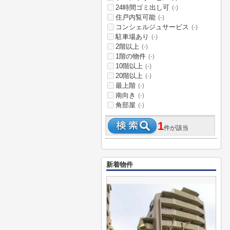
24時間ゴミ出し可
(-)
住戸内覧可能
(-)
コンシェルジュサービス
(-)
駐車場あり
(-)
2階以上
(-)
1階の物件
(-)
10階以上
(-)
20階以上
(-)
最上階
(-)
南向き
(-)
角部屋
(-)
1
件が該当
新着物件