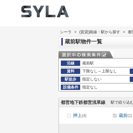
シーラ
>
(賃貸)路線・駅から探す
>
都
蔵前駅物件一覧
沿線
蔵前駅
賃料
下限なし～上限なし
駅徒歩
指定しない
設備条件
指定なし
都営地下鉄都営浅草線
駅で絞り込
押上
蔵前
(4)
(1)