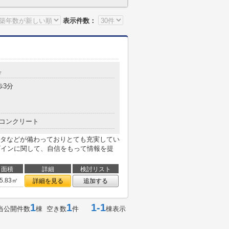
表示件数：
号
歩3分
コンクリート
タなどが備わっておりとても充実してい
ザインに関して、自信をもって情報を提
面積
詳細
検討リスト
5.83㎡
詳細を見る
追加する
1
1
1-1
当公開件数
棟 空き数
件
棟表示