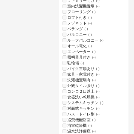
ファミリー向け
(-)
室内洗濯機置場
(-)
フローリング
(-)
ロフト付き
(-)
メゾネット
(-)
ベランダ
(-)
バルコニー
(-)
ルーフバルコニー
(-)
オール電化
(-)
エレベーター
(-)
照明器具付き
(-)
駐輪場
(-)
バイク置場あり
(-)
家具・家電付き
(-)
洗濯機置場有
(-)
外観タイル張り
(-)
コンロ２口以上
(-)
食器洗い乾燥機
(-)
システムキッチン
(-)
対面式キッチン
(-)
バス・トイレ別
(-)
追焚機能浴室
(-)
浴室乾燥機
(-)
温水洗浄便座
(-)