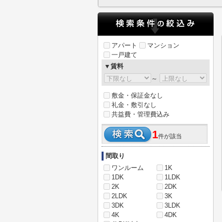
アパート
マンション
一戸建て
▼賃料
～
敷金・保証金なし
礼金・敷引なし
共益費・管理費込み
1
件が該当
間取り
ワンルーム
1K
1DK
1LDK
2K
2DK
2LDK
3K
3DK
3LDK
4K
4DK