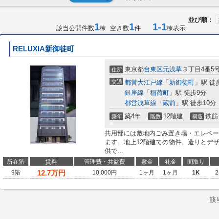
並び順：
1
1
1-1
該当公開件数
棟 空き数
件
棟表示
RELUXIA新御徒町
東京都
台東区
元浅草
３丁目4番5
住所
交通
都営大江戸線
「
新御徒町
」駅 徒
銀座線
「
稲荷町
」駅 徒歩9分
都営浅草線
「
蔵前
」駅 徒歩10分
築4年
12階建
鉄筋
築年
階数
構造
共用部には敷地内ごみ置き場・エレベー
ます。地上12階建ての物件。造りとデ
供で...
所在階
賃料
管理費・共益費
敷金
礼金
間取り
12.7
万円
9階
10,000円
1ヶ月
1ヶ月
1K
2
該