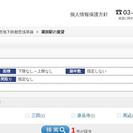
個人情報保護方針
賃貸に関
営地下鉄都営浅草線
>
蔵前駅の賃貸
面積
下限なし～上限なし
築年数
指定しない
間取り
指定なし
む
三田
泉岳寺
馬込
(1)
(1)
1
件が該当