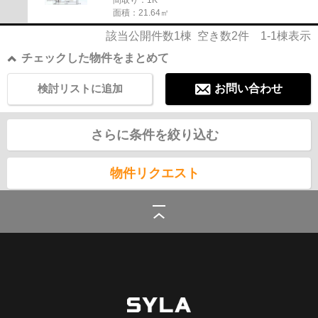
間取り：1K
面積：21.64㎡
該当公開件数
1
棟 空き数
2
件
1-1
棟表示
チェックした物件をまとめて
検討リストに追加
お問い合わせ
さらに条件を絞り込む
物件リクエスト
シーラ
>
(賃貸)路線・駅から探す
>
京浜急行電鉄京急本線
>
黄金町駅の賃貸