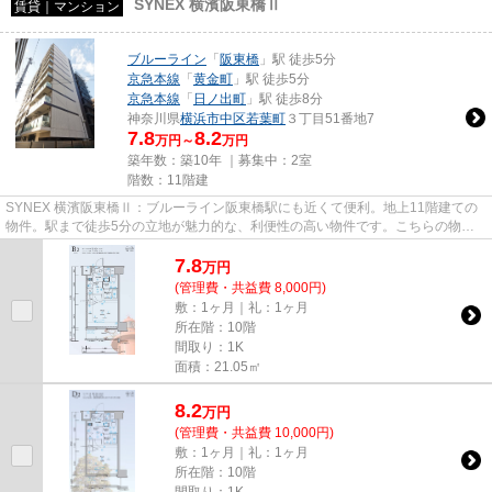
SYNEX 横濱阪東橋Ⅱ
賃貸｜マンション
ブルーライン
「
阪東橋
」駅 徒歩5分
京急本線
「
黄金町
」駅 徒歩5分
京急本線
「
日ノ出町
」駅 徒歩8分
神奈川県
横浜市中区
若葉町
３丁目51番地7
7.8
8.2
万円～
万円
築年数：築10年 ｜募集中：
2室
階数：11階建
SYNEX 横濱阪東橋Ⅱ：ブルーライン阪東橋駅にも近くて便利。地上11階建ての
物件。駅まで徒歩5分の立地が魅力的な、利便性の高い物件です。こちらの物件
はマンションです。横浜市中区エ...
7.8
万
円
(管理費・共益費 8,000円)
敷：1ヶ月｜礼：1ヶ月
所在階：10階
間取り：1K
面積：21.05㎡
8.2
万
円
(管理費・共益費 10,000円)
敷：1ヶ月｜礼：1ヶ月
所在階：10階