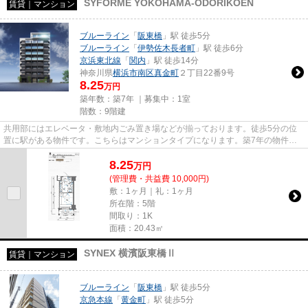
SYFORME YOKOHAMA-ODORIKOEN
賃貸｜マンション
ブルーライン
「
阪東橋
」駅 徒歩5分
ブルーライン
「
伊勢佐木長者町
」駅 徒歩6分
京浜東北線
「
関内
」駅 徒歩14分
神奈川県
横浜市南区
真金町
２丁目22番9号
8.25
万円
築年数：築7年 ｜募集中：
1室
階数：9階建
共用部にはエレベータ・敷地内ごみ置き場などが揃っております。徒歩5分の位
置に駅がある物件です。こちらはマンションタイプになります。築7年の物件で
充実した毎日を過ごしませんか...
8.25
万
円
(管理費・共益費 10,000円)
敷：1ヶ月｜礼：1ヶ月
所在階：5階
間取り：1K
面積：20.43㎡
SYNEX 横濱阪東橋Ⅱ
賃貸｜マンション
ブルーライン
「
阪東橋
」駅 徒歩5分
京急本線
「
黄金町
」駅 徒歩5分