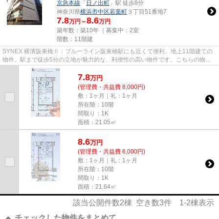
京急本線
「
日ノ出町
」駅 徒歩8分
神奈川県
横浜市中区
若葉町
３丁目51番地7
7.8
8.6
万円～
万円
築年数：築10年 ｜募集中：
2室
階数：11階建
SYNEX 横濱阪東橋Ⅱ：ブルーライン阪東橋駅にも近くて便利。地上11階建ての
物件。駅まで徒歩5分の立地が魅力的な、利便性の高い物件です。こちらの物件
はマンションです。横浜市中区エ...
7.8
万
円
(管理費・共益費 8,000円)
敷：1ヶ月｜礼：1ヶ月
所在階：10階
間取り：1K
面積：21.05㎡
8.6
万
円
(管理費・共益費 6,000円)
敷：1ヶ月｜礼：1ヶ月
所在階：10階
間取り：1K
面積：21.64㎡
該当公開件数
2
棟 空き数
3
件
1-2
棟表示
チェックした物件をまとめて