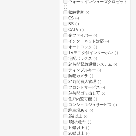
ウォークインシューズクロゼット
(-)
収納豊富
(-)
CS
(-)
BS
(-)
CATV
(-)
光ファイバー
(-)
インターネット対応
(-)
オートロック
(-)
TVモニタ付インターホン
(-)
宅配ボックス
(-)
24時間緊急通報システム
(-)
ディンプルキー
(-)
防犯カメラ
(-)
24時間有人管理
(-)
フロントサービス
(-)
24時間ゴミ出し可
(-)
住戸内覧可能
(-)
コンシェルジュサービス
(-)
駐車場あり
(-)
2階以上
(-)
1階の物件
(-)
10階以上
(-)
20階以上
(-)