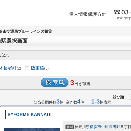
個人情報保護方針
賃貸に関
浜市交通局ブルーラインの賃貸
の駅選択画面
り込む
木長者町
阪東橋
(2)
(3)
3
件が該当
並び順：
3
4
1-3
該当公開件数
棟 空き数
件
棟表示
SYFORME KANNAIⅡ
神奈川県
横浜市中区
長者町
５丁
住所