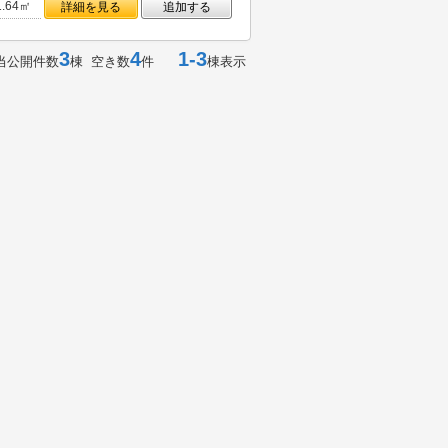
1.64㎡
詳細を見る
追加する
3
4
1-3
当公開件数
棟 空き数
件
棟表示