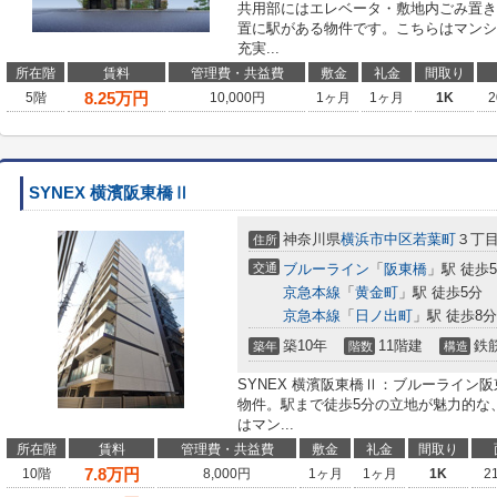
共用部にはエレベータ・敷地内ごみ置き
置に駅がある物件です。こちらはマンシ
充実...
所在階
賃料
管理費・共益費
敷金
礼金
間取り
8.25
万円
5階
10,000円
1ヶ月
1ヶ月
1K
2
SYNEX 横濱阪東橋Ⅱ
神奈川県
横浜市中区
若葉町
３丁目
住所
交通
ブルーライン
「
阪東橋
」駅 徒歩
京急本線
「
黄金町
」駅 徒歩5分
京急本線
「
日ノ出町
」駅 徒歩8分
築10年
11階建
鉄
築年
階数
構造
SYNEX 横濱阪東橋Ⅱ：ブルーライン
物件。駅まで徒歩5分の立地が魅力的な
はマン...
所在階
賃料
管理費・共益費
敷金
礼金
間取り
7.8
万円
10階
8,000円
1ヶ月
1ヶ月
1K
2