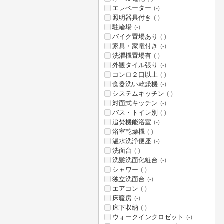
エレベーター
(-)
照明器具付き
(-)
駐輪場
(-)
バイク置場あり
(-)
家具・家電付き
(-)
洗濯機置場有
(-)
外観タイル張り
(-)
コンロ２口以上
(-)
食器洗い乾燥機
(-)
システムキッチン
(-)
対面式キッチン
(-)
バス・トイレ別
(-)
追焚機能浴室
(-)
浴室乾燥機
(-)
温水洗浄便座
(-)
洗面台
(-)
洗髪洗面化粧台
(-)
シャワー
(-)
独立洗面台
(-)
エアコン
(-)
床暖房
(-)
床下収納
(-)
ウォークインクロゼット
(-)