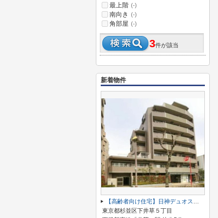
最上階
(-)
南向き
(-)
角部屋
(-)
3
件が該当
新着物件
【高齢者向け住宅】日神デュオステージ杉並井荻
東京都杉並区下井草５丁目