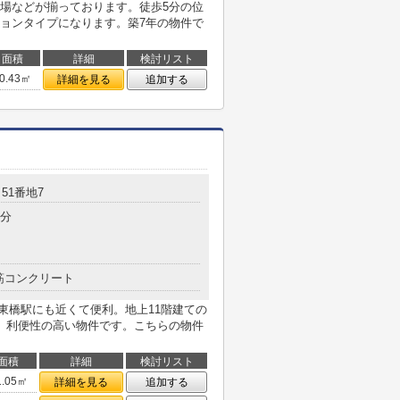
場などが揃っております。徒歩5分の位
ョンタイプになります。築7年の物件で
面積
詳細
検討リスト
0.43㎡
詳細を見る
追加する
51番地7
5分
筋コンクリート
阪東橋駅にも近くて便利。地上11階建ての
、利便性の高い物件です。こちらの物件
面積
詳細
検討リスト
1.05㎡
詳細を見る
追加する