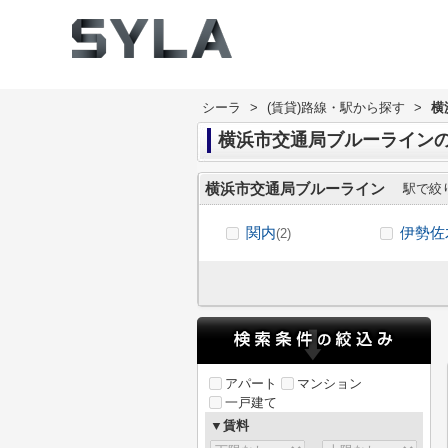
シーラ
>
(賃貸)路線・駅から探す
>
横
横浜市交通局ブルーライン
横浜市交通局ブルーライン
駅で絞
関内
伊勢佐
(2)
アパート
マンション
一戸建て
▼賃料