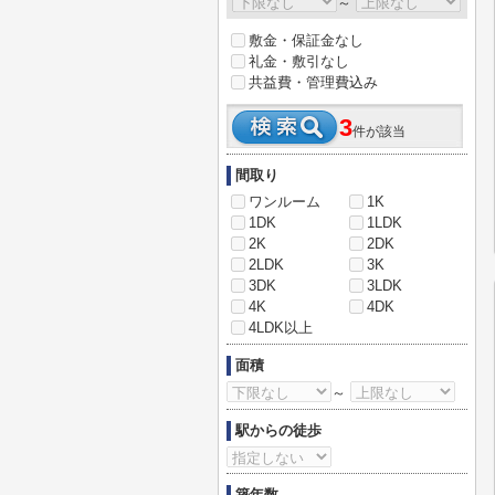
～
敷金・保証金なし
礼金・敷引なし
共益費・管理費込み
3
件が該当
間取り
ワンルーム
1K
1DK
1LDK
2K
2DK
2LDK
3K
3DK
3LDK
4K
4DK
4LDK以上
面積
～
駅からの徒歩
築年数