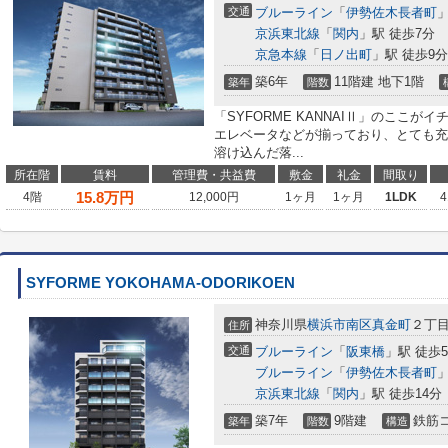
交通
ブルーライン
「
伊勢佐木長者町
」
京浜東北線
「
関内
」駅 徒歩7分
京急本線
「
日ノ出町
」駅 徒歩9分
築6年
11階建 地下1階
築年
階数
「SYFORME KANNAIⅡ」のここ
エレベータなどが揃っており、とても充
溶け込んだ落...
所在階
賃料
管理費・共益費
敷金
礼金
間取り
15.8
万円
4階
12,000円
1ヶ月
1ヶ月
1LDK
4
SYFORME YOKOHAMA-ODORIKOEN
神奈川県
横浜市南区
真金町
２丁目
住所
交通
ブルーライン
「
阪東橋
」駅 徒歩
ブルーライン
「
伊勢佐木長者町
」
京浜東北線
「
関内
」駅 徒歩14分
築7年
9階建
鉄筋
築年
階数
構造