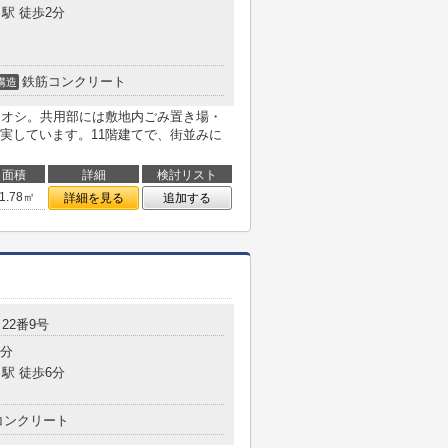
駅 徒歩2分
鉄筋コンクリート
構造
がイチオシ。共用部には敷地内ごみ置き場・
実しています。11階建てで、街並みに
面積
詳細
検討リスト
1.78㎡
詳細を見る
追加する
22番9号
5分
駅 徒歩6分
コンクリート