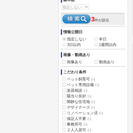
3
件が該当
情報公開日
指定しない
本日
3日以内
1週間以内
画像・動画あり
画像あり
動画あり
こだわり条件
ペット飼育可
(-)
ペット専用設備
(-)
楽器相談
(-)
陽当り良好
(-)
閑静な住宅地
(-)
デザイナーズ
(-)
リノベーション済
(-)
保証人不要
(-)
事務所可
(-)
２人入居可
(-)