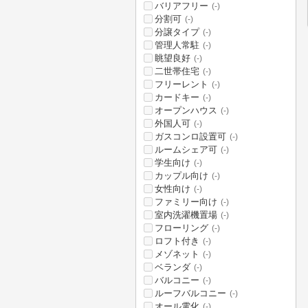
バリアフリー
(-)
分割可
(-)
分譲タイプ
(-)
管理人常駐
(-)
眺望良好
(-)
二世帯住宅
(-)
フリーレント
(-)
カードキー
(-)
オープンハウス
(-)
外国人可
(-)
ガスコンロ設置可
(-)
ルームシェア可
(-)
学生向け
(-)
カップル向け
(-)
女性向け
(-)
ファミリー向け
(-)
室内洗濯機置場
(-)
フローリング
(-)
ロフト付き
(-)
メゾネット
(-)
ベランダ
(-)
バルコニー
(-)
ルーフバルコニー
(-)
オール電化
(-)